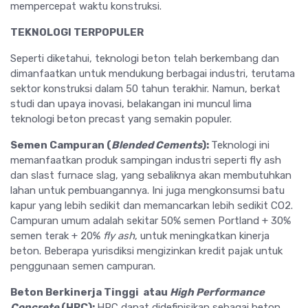
mempercepat waktu konstruksi.
TEKNOLOGI TERPOPULER
Seperti diketahui, teknologi beton telah berkembang dan
dimanfaatkan untuk mendukung berbagai industri, terutama
sektor konstruksi dalam 50 tahun terakhir. Namun, berkat
studi dan upaya inovasi, belakangan ini muncul lima
teknologi beton precast yang semakin populer.
Semen Campuran
(
Blended Cements
):
Teknologi ini
memanfaatkan produk sampingan industri seperti fly ash
dan slast furnace slag, yang sebaliknya akan membutuhkan
lahan untuk pembuangannya. Ini juga mengkonsumsi batu
kapur yang lebih sedikit dan memancarkan lebih sedikit CO2.
Campuran umum adalah sekitar 50% semen Portland + 30%
semen terak + 20%
fly ash
, untuk meningkatkan kinerja
beton. Beberapa yurisdiksi mengizinkan kredit pajak untuk
penggunaan semen campuran.
Beton
Berk
inerja Tinggi
atau
High Performance
Concrete
(HPC)
:
HPC dapat didefinisikan sebagai beton