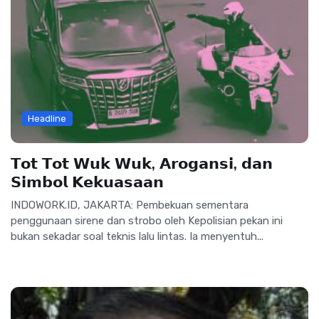
Headline
𝗧𝗼𝘁 𝗧𝗼𝘁 𝗪𝘂𝗸 𝗪𝘂𝗸, 𝗔𝗿𝗼𝗴𝗮𝗻𝘀𝗶, 𝗱𝗮𝗻
𝗦𝗶𝗺𝗯𝗼𝗹 𝗞𝗲𝗸𝘂𝗮𝘀𝗮𝗮𝗻
INDOWORK.ID, JAKARTA: Pembekuan sementara
penggunaan sirene dan strobo oleh Kepolisian pekan ini
bukan sekadar soal teknis lalu lintas. Ia menyentuh...