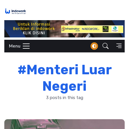
Skip
to
content
Menu
#Menteri Luar
Negeri
3 posts in this tag