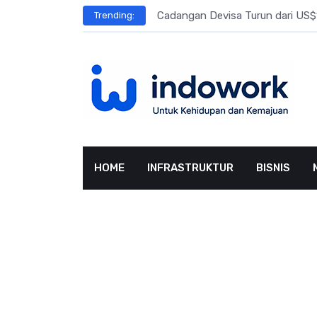
Skip
l Meningkat
Cadangan Devisa Turun dari US$15
Trending:
to
content
HOME
INFRASTRUKTUR
BISNIS