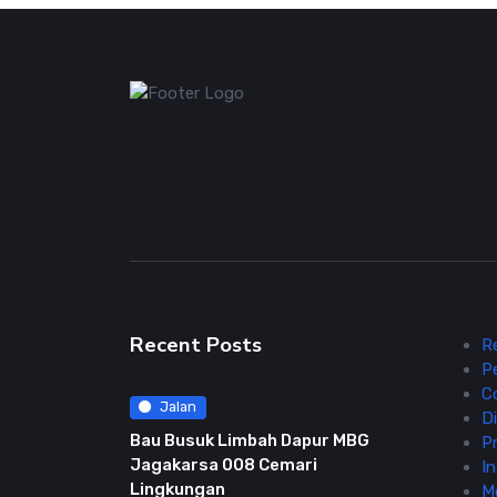
Recent Posts
R
P
C
Jalan
Di
Bau Busuk Limbah Dapur MBG
Pr
Jagakarsa 008 Cemari
In
Lingkungan
M