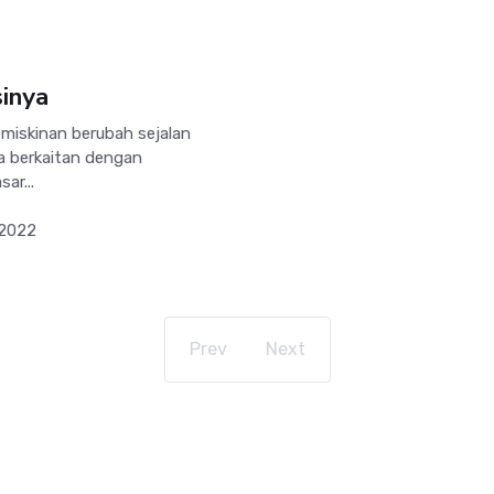
inya
iskinan berubah sejalan
a berkaitan dengan
ar...
 2022
Prev
Next