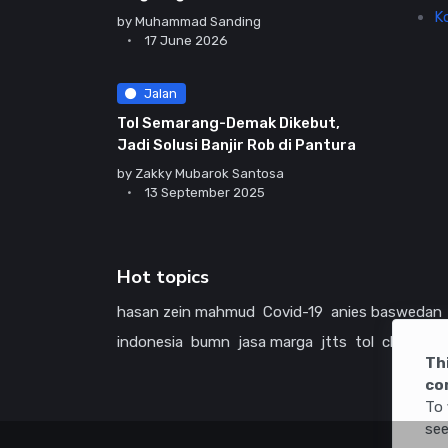
K
by
Muhammad Sanding
17 June 2026
Jalan
Tol Semarang-Demak Dikebut,
Jadi Solusi Banjir Rob di Pantura
by
Zakky Mubarok Santosa
13 September 2025
Hot topics
hasan zein mahmud
Covid-19
anies baswedan
indonesia
bumn
jasa marga
jtts
tol
china
ame
Th
co
To 
see