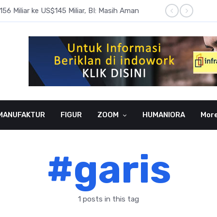
6 Miliar ke US$145 Miliar, BI: Masih Aman
BI Rate
MANUFAKTUR
FIGUR
ZOOM
HUMANIORA
Mor
#garis
1 posts in this tag