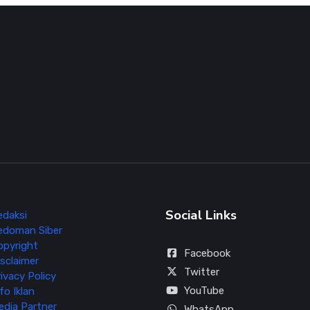
Social Links
edaksi
edoman Siber
opyright
Facebook
sclaimer
Twitter
ivacy Policy
YouTube
fo Iklan
edia Partner
WhatsApp