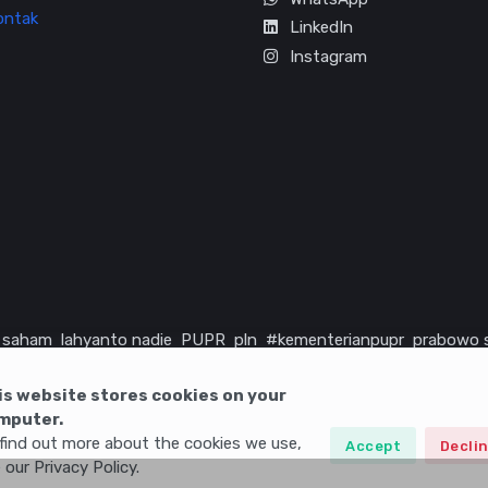
ontak
LinkedIn
Instagram
saham
lahyanto nadie
PUPR
pln
#kementerianpupr
prabowo 
rika serikat
infrastruktur
is website stores cookies on your
mputer.
find out more about the cookies we use,
Accept
Decli
 our Privacy Policy.