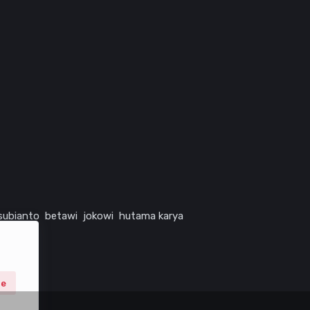
subianto
betawi
jokowi
hutama karya
ne