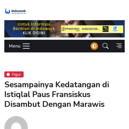
Skip
to
content
Menu
Figur
Sesampainya Kedatangan di
Istiqlal Paus Fransiskus
Disambut Dengan Marawis