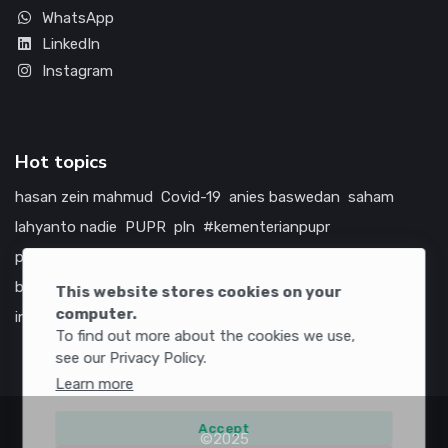
WhatsApp
LinkedIn
Instagram
Hot topics
hasan zein mahmud
Covid-19
anies baswedan
saham
lahyanto nadie
PUPR
pln
#kementerianpupr
prabowo subianto
betawi
jokowi
hutama karya
indonesia
bumn
jasa marga
jtts
tol
china
amerika serikat
This website stores cookies on your
computer.
infrastruktur
To find out more about the cookies we use,
see our Privacy Policy.
Learn more
Accept
©2025