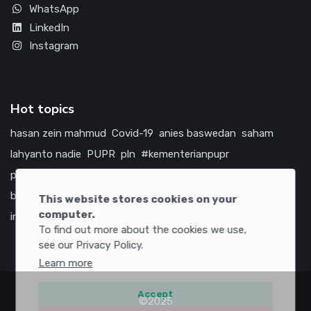
WhatsApp
LinkedIn
Instagram
Hot topics
hasan zein mahmud
Covid-19
anies baswedan
saham
lahyanto nadie
PUPR
pln
#kementerianpupr
prabowo subianto
betawi
jokowi
hutama karya
indonesia
bumn
jasa marga
jtts
tol
china
amerika serikat
This website stores cookies on your
computer.
infrastruktur
To find out more about the cookies we use,
see our Privacy Policy.
Learn more
Accept
©2025