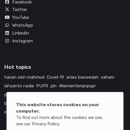
Facebook
Twitter
YouTube
WhatsApp
LinkedIn
Instagram
Hot topics
hasan zein mahmud
Covid-19
anies baswedan
saham
lahyanto nadie
PUPR
pln
#kementerianpupr
prabowo subianto
betawi
jokowi
hutama karya
indonesia
bumn
jasa marga
jtts
tol
china
amerika serikat
This website stores cookies on your
computer.
infrastruktur
To find out more about the cookies we use,
see our Privacy Policy.