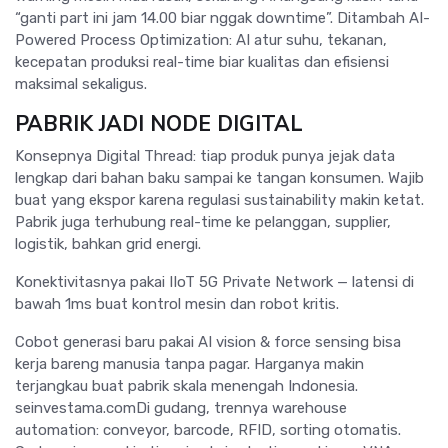
“ganti part ini jam 14.00 biar nggak downtime”. Ditambah AI-
Powered Process Optimization: AI atur suhu, tekanan,
kecepatan produksi real-time biar kualitas dan efisiensi
maksimal sekaligus.
PABRIK JADI NODE DIGITAL
Konsepnya Digital Thread: tiap produk punya jejak data
lengkap dari bahan baku sampai ke tangan konsumen. Wajib
buat yang ekspor karena regulasi sustainability makin ketat.
Pabrik juga terhubung real-time ke pelanggan, supplier,
logistik, bahkan grid energi.
Konektivitasnya pakai IIoT 5G Private Network — latensi di
bawah 1ms buat kontrol mesin dan robot kritis.
Cobot generasi baru pakai AI vision & force sensing bisa
kerja bareng manusia tanpa pagar. Harganya makin
terjangkau buat pabrik skala menengah Indonesia.
seinvestama.comDi gudang, trennya warehouse
automation: conveyor, barcode, RFID, sorting otomatis.