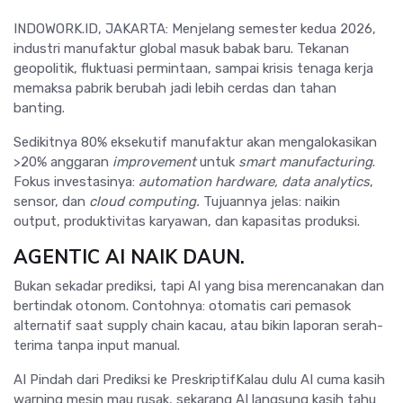
INDOWORK.ID, JAKARTA: Menjelang semester kedua 2026,
industri manufaktur global masuk babak baru. Tekanan
geopolitik, fluktuasi permintaan, sampai krisis tenaga kerja
memaksa pabrik berubah jadi lebih cerdas dan tahan
banting.
Sedikitnya 80% eksekutif manufaktur akan mengalokasikan
>20% anggaran
improvement
untuk
smart manufacturing
.
Fokus investasinya:
automation hardware, data analytics
,
sensor, dan
cloud computing.
Tujuannya jelas: naikin
output, produktivitas karyawan, dan kapasitas produksi.
AGENTIC AI NAIK DAUN.
Bukan sekadar prediksi, tapi AI yang bisa merencanakan dan
bertindak otonom. Contohnya: otomatis cari pemasok
alternatif saat supply chain kacau, atau bikin laporan serah-
terima tanpa input manual.
AI Pindah dari Prediksi ke PreskriptifKalau dulu AI cuma kasih
warning mesin mau rusak, sekarang AI langsung kasih tahu