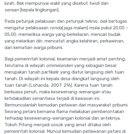
lurah. Bek mempunyai wakil yang disebut
twidi
dan
serean
(kepala lingkungan).
Pada petunjuk pelaksaan dan petunjuk teknis,
bek
bertugas
mengatur pelaksaaan
ronda
(jaga malam) mulai pukul 20.00 –
05.00; memeriksa warga yang berkeliaran; mencari budak
yang melarikan diri; mencatat angka kelahiran, perkawinan,
dan kematian warga pribumi.
Bagi pemerintah kolonial, keamanan menjadi amat penting,
terutama di wilayah
ommelanden
yang sebagian besar
merupakan tanah partikelir yang diatur langsung oleh tuan
tanah. Di wilayah ini kepala desa diangkat langsung oleh
tuan tanah (Lohanda, 2007: 216). Karena tuan tanah
berkuasa penuh, maka kesewenang-wenangan atau
ketidakadilan senantiasa terjadi di kawasan ini.
Bermunculanlah kemudian perlawan dari masyarakat pribumi.
Seorang petani bernama Rama melakukan pemberontakan
terhadap kesewenang-wenangan kolonial dan anteknya.
Tokoh Pitung menjadi sosok yang amat ditakui oleh
pemerintah kolonial. Muncul kemudian perlawanan petani di