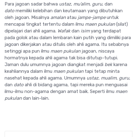
Para jagoan sadar bahwa
ustaz
,
mu
’
alim
,
guru
, dan
dato
memiliki kelebihan dan keutamaan yang dibutuhkan
oleh jagoan. Misalnya
amalan
atau
jampe-jampe
untuk
mencapai tingkat tertentu dalam ilmu
maen pukulan
(silat)
dipelajari dari ahli agama.
Wafak
dan
isim
yang terdapat
pada golok atau dalam lembaran kain putih yang dimiliki para
jagoan dikerjakan atau ditulis oleh ahli agama. Itu sebabnya
setinggi apa pun ilmu
maen pukulan
jagoan, niscaya
hormatnya kepada ahli agama tak bisa ditutup-tutupi.
Jaman dulu umumnya jagoan diangkat menjadi
bek
karena
keahliannya dalam ilmu
maen pukulan
tapi tetap minta
nasehat kepada ahli agama. Umumnya
ustaz
,
mualim
,
guru
,
dan
dato
ahli di bidang agama, tapi mereka pun menguasai
ilmu-ilmu non-agama dengan amat baik. Seperti ilmu
maen
pukulan
dan lain-lain.