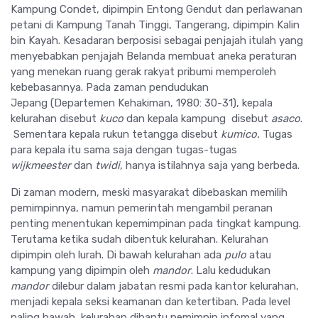
Kampung Condet, dipimpin Entong Gendut dan perlawanan
petani di Kampung Tanah Tinggi, Tangerang, dipimpin Kalin
bin Kayah. Kesadaran berposisi sebagai penjajah itulah yang
menyebabkan penjajah Belanda membuat aneka peraturan
yang menekan ruang gerak rakyat pribumi memperoleh
kebebasannya. Pada zaman pendudukan
Jepang (Departemen Kehakiman, 1980: 30-31), kepala
kelurahan disebut
kuco
dan kepala kampung disebut
asaco
.
Sementara kepala rukun tetangga disebut
kumi
co.
Tugas
para kepala itu sama saja dengan tugas-tugas
wijkmeester
dan
twidi
, hanya istilahnya saja yang berbeda.
Di zaman modern, meski masyarakat dibebaskan memilih
pemimpinnya, namun pemerintah mengambil peranan
penting menentukan kepemimpinan pada tingkat kampung.
Terutama ketika sudah dibentuk kelurahan. Kelurahan
dipimpin oleh lurah. Di bawah kelurahan ada
pulo
atau
kampung yang dipimpin oleh
mandor
. Lalu kedudukan
mandor
dilebur dalam jabatan resmi pada kantor kelurahan,
menjadi kepala seksi keamanan dan ketertiban. Pada level
paling bawah, kelurahan dibantu pemimpin infomal yang