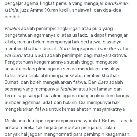
pengajar agama tingkat pemula yang mengajar
perukunan
,
istinja
, juzz Amma (Kuran kecil), shalawat, dan doa-doa
pendek.
Mualim
adalah pemimpin lingkungan atau pulo yang
pengetahuan agamanya di atas ustadz. Ia dapat mengajar
kitab, namun belum mempunyai hak berfatwa, biasanya
memberi khutbah Jum’at.
Guru
, lengkapnya
Tuan Guru
atau
Wa Guru
atau
uwan
adalah pemimpin bagi masyarakatnya.
Pengetahuan keagamaannya sudah tinggi, menguasai
sesuatu bidang ilmu agama secara mendalam, misalnya
tafsir atau falak, ahli mengajar kitab, memberi khutbah
Jumat, dan boleh mengeluarkan fatwa. Dan
Dato
adalah
seorang yang mempunyai
fadhilah
atau keutamaan dan
tentu saja sangat luas ilmu agama maupun ilmu-ilmu lainnya.
Sumber legitimasi adat dan hukum. Dia mempunyai hak
mengeluarkan fatwa untuk kemaslahatan masyarakatnya.
Meski ada dua tipe kepemimpinan masyarakat Betawi, tapi di
antara mereka tak terjadi perebutan pengaruh. Dalam
banyak hal jagoan menghormati para pemimpin keagamaan.