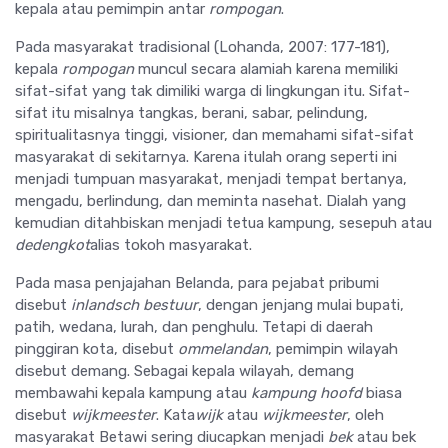
kepala atau pemimpin antar
rompogan
.
Pada masyarakat tradisional (Lohanda, 2007: 177-181),
kepala
rompogan
muncul secara alamiah karena memiliki
sifat-sifat yang tak dimiliki warga di lingkungan itu. Sifat-
sifat itu misalnya tangkas, berani, sabar, pelindung,
spiritualitasnya tinggi, visioner, dan memahami sifat-sifat
masyarakat di sekitarnya. Karena itulah orang seperti ini
menjadi tumpuan masyarakat, menjadi tempat bertanya,
mengadu, berlindung, dan meminta nasehat. Dialah yang
kemudian ditahbiskan menjadi tetua kampung, sesepuh atau
dedengkot
alias tokoh masyarakat.
Pada masa penjajahan Belanda, para pejabat pribumi
disebut
inlandsch bestuur
, dengan jenjang mulai bupati,
patih, wedana, lurah, dan penghulu. Tetapi di daerah
pinggiran kota, disebut
ommelandan
, pemimpin wilayah
disebut demang. Sebagai kepala wilayah, demang
membawahi kepala kampung atau
kampung hoofd
biasa
disebut
wijkmeester
. Kata
wijk
atau
wijkmeester
, oleh
masyarakat Betawi sering diucapkan menjadi
bek
atau bek