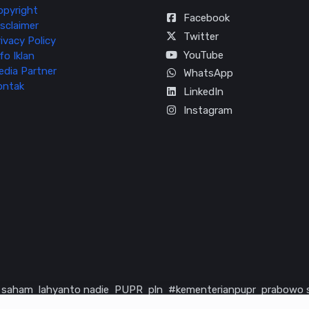
opyright
Facebook
sclaimer
Twitter
ivacy Policy
YouTube
fo Iklan
edia Partner
WhatsApp
ontak
LinkedIn
Instagram
saham
lahyanto nadie
PUPR
pln
#kementerianpupr
prabowo 