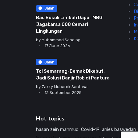
C
Jalan
Di
Bau Busuk Limbah Dapur MBG
Pr
Jagakarsa 008 Cemari
In
Lingkungan
M
K
by
Muhammad Sanding
17 June 2026
Jalan
Tol Semarang-Demak Dikebut,
Jadi Solusi Banjir Rob di Pantura
by
Zakky Mubarok Santosa
13 September 2025
Hot topics
hasan zein mahmud
Covid-19
anies baswedan