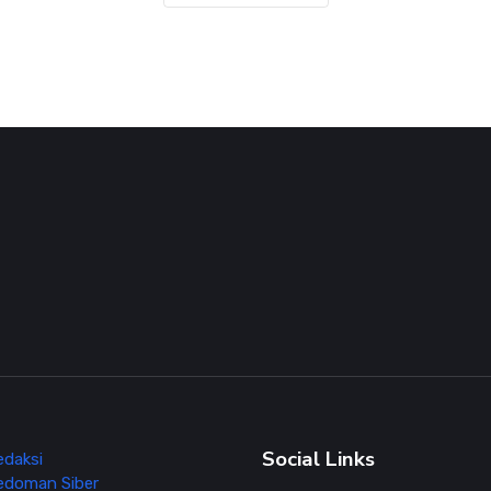
Social Links
edaksi
edoman Siber