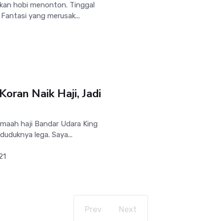
kan hobi menonton. Tinggal
. Fantasi yang merusak...
oran Naik Haji, Jadi
aah haji Bandar Udara King
duduknya lega. Saya...
21
Prev
Next