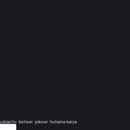
subianto
betawi
jokowi
hutama karya