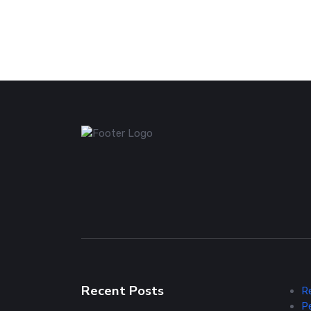
Recent Posts
R
P