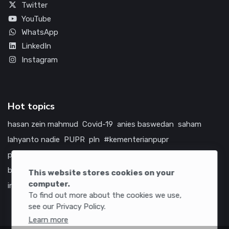
Twitter
YouTube
WhatsApp
LinkedIn
Instagram
Hot topics
hasan zein mahmud
Covid-19
anies baswedan
saham
lahyanto nadie
PUPR
pln
#kementerianpupr
prabowo subianto
betawi
jokowi
hutama karya
indonesia
bumn
jasa marga
jtts
tol
china
amerika serikat
This website stores cookies on your
computer.
infrastruktur
To find out more about the cookies we use,
see our Privacy Policy.
Learn more