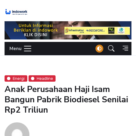
Skip
to
content
Menu
Energi
Headline
Anak Perusahaan Haji Isam
Bangun Pabrik Biodiesel Senilai
Rp2 Triliun