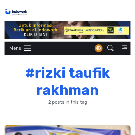
Skip
to
content
Menu
#rizki taufik
rakhman
2 posts in this tag