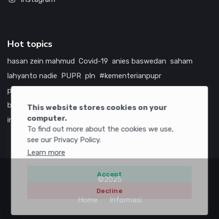
Hot topics
hasan zein mahmud
Covid-19
anies baswedan
saham
lahyanto nadie
PUPR
pln
#kementerianpupr
prabowo subianto
betawi
jokowi
hutama karya
indonesia
bumn
jasa marga
jtts
tol
china
amerika serikat
This website stores cookies on your
computer.
infrastruktur
To find out more about the cookies we use,
see our Privacy Policy.
Learn more
Accept
©2025
Decline
Home
Informasi