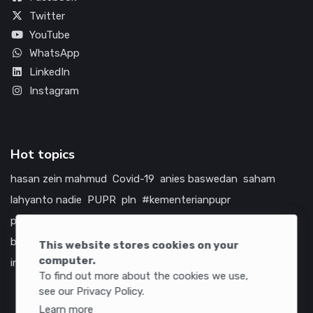
Twitter
YouTube
WhatsApp
LinkedIn
Instagram
Hot topics
hasan zein mahmud
Covid-19
anies baswedan
saham
lahyanto nadie
PUPR
pln
#kementerianpupr
prabowo subianto
betawi
jokowi
hutama karya
indonesia
bumn
jasa marga
jtts
china
tol
amerika serikat
This website stores cookies on your
computer.
infrastruktur
To find out more about the cookies we use,
see our Privacy Policy.
Learn more