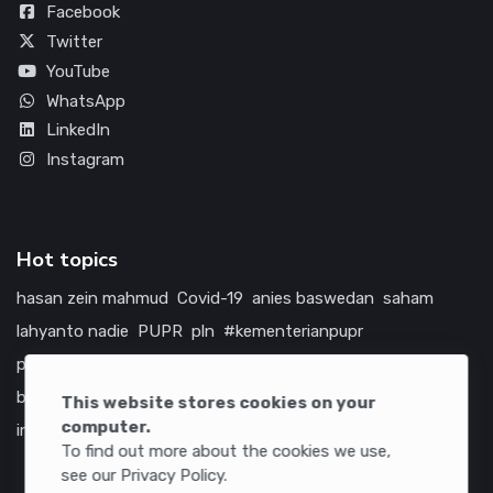
Facebook
Twitter
YouTube
WhatsApp
LinkedIn
Instagram
Hot topics
hasan zein mahmud
Covid-19
anies baswedan
saham
lahyanto nadie
PUPR
pln
#kementerianpupr
prabowo subianto
betawi
jokowi
hutama karya
indonesia
bumn
jasa marga
jtts
china
tol
amerika serikat
This website stores cookies on your
computer.
infrastruktur
To find out more about the cookies we use,
see our Privacy Policy.