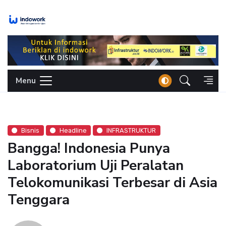
Skip
to
content
Menu
Bisnis
Headline
INFRASTRUKTUR
Bangga! Indonesia Punya
Laboratorium Uji Peralatan
Telokomunikasi Terbesar di Asia
Tenggara