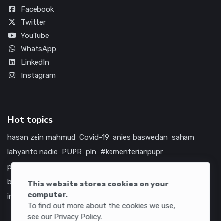
Facebook
Twitter
YouTube
WhatsApp
LinkedIn
Instagram
Hot topics
hasan zein mahmud
Covid-19
anies baswedan
saham
lahyanto nadie
PUPR
pln
#kementerianpupr
prabowo subianto
betawi
jokowi
hutama karya
indonesia
bumn
jasa marga
jtts
china
tol
amerika serikat
This website stores cookies on your
computer.
infrastruktur
To find out more about the cookies we use,
see our Privacy Policy.