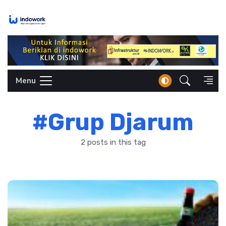
Skip
to
content
Menu
#Grup Djarum
2 posts in this tag