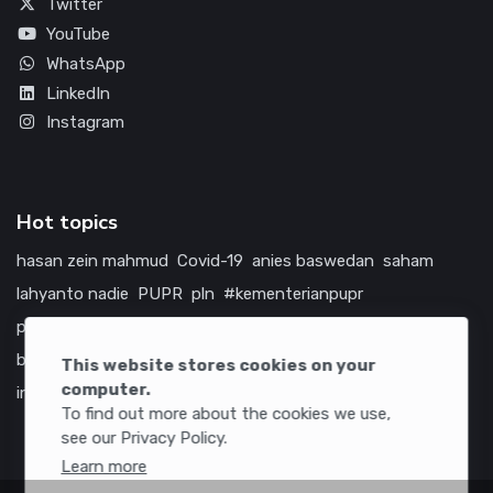
Twitter
YouTube
WhatsApp
LinkedIn
Instagram
Hot topics
hasan zein mahmud
Covid-19
anies baswedan
saham
lahyanto nadie
PUPR
pln
#kementerianpupr
prabowo subianto
betawi
jokowi
hutama karya
indonesia
bumn
jasa marga
jtts
china
tol
amerika serikat
This website stores cookies on your
computer.
infrastruktur
To find out more about the cookies we use,
see our Privacy Policy.
Learn more