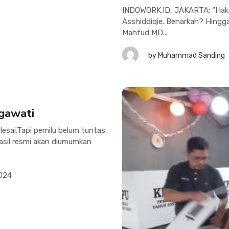
INDOWORK.ID, JAKARTA: “Hak An
Asshiddiqie. Benarkah? Hingga
Mahfud MD...
by
Muhammad Sanding
gawati
sai.Tapi pemilu belum tuntas.
sil resmi akan diumumkan
2024