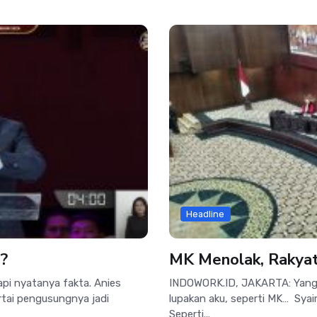
Headline
i?
MK Menolak, Rakyat 
pi nyatanya fakta. Anies
INDOWORK.ID, JAKARTA: Yang 
tai pengusungnya jadi
lupakan aku, seperti MK… Syair
Seperti...