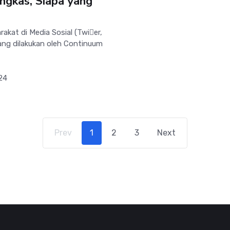
gkas, Siapa yang
kat di Media Sosial (Twier,
ang dilakukan oleh Continuum
24
Prev
1
2
3
Next