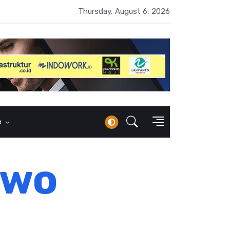
UMI Naik 87 Persen, Arus Kas Operasi Malah Minus US$64,8 Juta
Thursday, August 6, 2026
e
owo