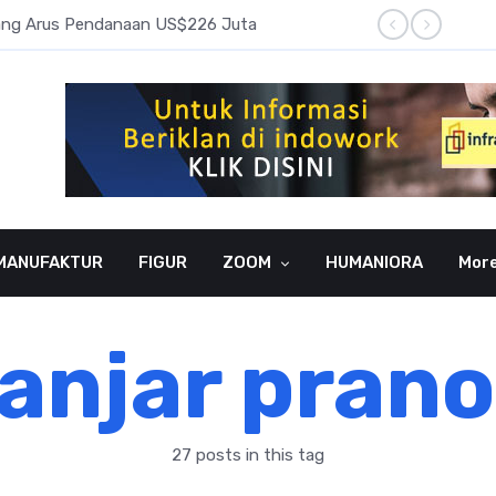
pang Arus Pendanaan US$226 Juta
Laba B
MANUFAKTUR
FIGUR
ZOOM
HUMANIORA
Mor
anjar pran
27 posts in this tag