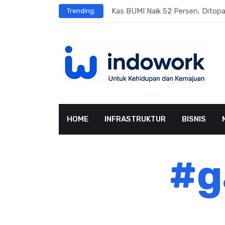
Skip
s
Kas BUMI Naik 52 Persen, Dito
Trending:
to
content
HOME
INFRASTRUKTUR
BISNIS
#g