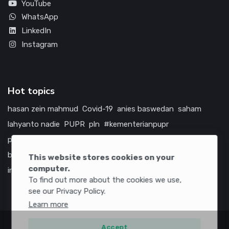
YouTube
WhatsApp
LinkedIn
Instagram
Hot topics
hasan zein mahmud
Covid-19
anies baswedan
saham
lahyanto nadie
PUPR
pln
#kementerianpupr
prabowo subianto
betawi
jokowi
hutama karya
indonesia
bumn
jasa marga
jtts
china
tol
amerika serikat
This website stores cookies on your
computer.
infrastruktur
To find out more about the cookies we use,
see our Privacy Policy.
Learn more
Accept