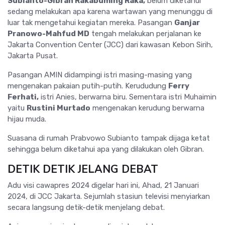
Subianto-Gibran Rakabuming Raka,
belum diketahui
sedang melakukan apa karena wartawan yang menunggu di
luar tak mengetahui kegiatan mereka. Pasangan
Ganjar
Pranowo-Mahfud MD
tengah melakukan perjalanan ke
Jakarta Convention Center (JCC) dari kawasan Kebon Sirih,
Jakarta Pusat.
Pasangan AMIN didampingi istri masing-masing yang
mengenakan pakaian putih-putih. Kerududung
Ferry
Ferhati,
istri Anies, berwarna biru. Sementara istri Muhaimin
yaitu
Rustini Murtado
mengenakan kerudung berwarna
hijau muda.
Suasana di rumah Prabvowo Subianto tampak dijaga ketat
sehingga belum diketahui apa yang dilakukan oleh Gibran.
DETIK DETIK JELANG DEBAT
Adu visi cawapres 2024 digelar hari ini, Ahad, 21 Januari
2024, di JCC Jakarta. Sejumlah stasiun televisi menyiarkan
secara langsung detik-detik menjelang debat.