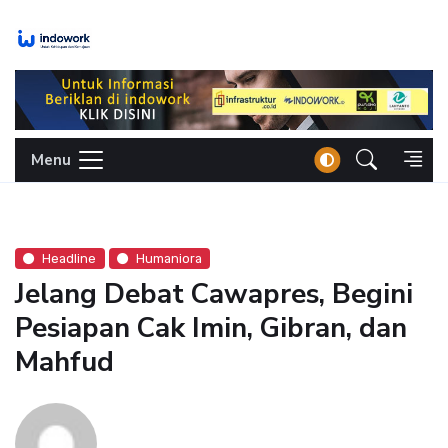
Skip
to
content
Menu
Headline
Humaniora
Jelang Debat Cawapres, Begini
Pesiapan Cak Imin, Gibran, dan
Mahfud