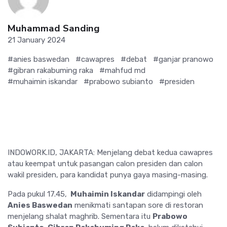
Muhammad Sanding
21 January 2024
#anies baswedan
#cawapres
#debat
#ganjar pranowo
#gibran rakabuming raka
#mahfud md
#muhaimin iskandar
#prabowo subianto
#presiden
INDOWORK.ID, JAKARTA: Menjelang debat kedua cawapres
atau keempat untuk pasangan calon presiden dan calon
wakil presiden, para kandidat punya gaya masing-masing.
Pada pukul 17.45,
Muhaimin Iskandar
didampingi oleh
Anies Baswedan
menikmati santapan sore di restoran
menjelang shalat maghrib. Sementara itu
Prabowo