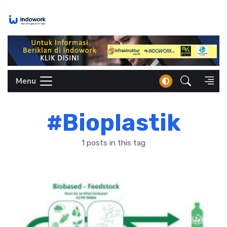
Skip
to
content
Menu
#Bioplastik
1 posts in this tag