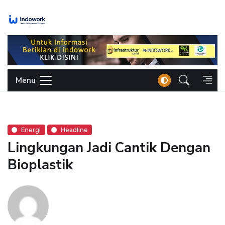
Skip
to
content
Menu
Energi
Headline
Lingkungan Jadi Cantik Dengan
Bioplastik