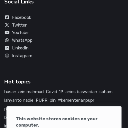
Social Links
Facebook
Twitter
YouTube
WhatsApp
LinkedIn
Instagram
Hot topics
hasan zein mahmud
Covid-19
anies baswedan
saham
lahyanto nadie
PUPR
pln
#kementerianpupr
prabowo subianto
betawi
jokowi
hutama karya
indonesia
bumn
jasa marga
jtts
china
tol
amerika serikat
This website stores cookies on your
computer.
infrastruktur