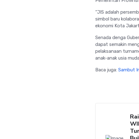
Pemerintah Provinsi
“JIS adalah persemb
simbol baru kolabora
ekonomi Kota Jakart
Senada denga Gubern
dapat semakin meng
pelaksanaan turname
anak-anak usia muda 
Baca juga:
Sambut In
Rai
WI
Tun
Bui