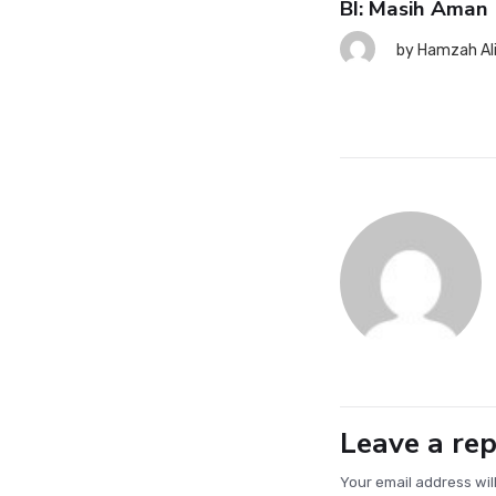
BI: Masih Aman
SK: Ekonomi RI Tetap Tahan
nting meski Risiko Global
by
Hamzah Al
ningkat
7 August 2026
by
Hamzah Ali
Leave a rep
Your email address wil