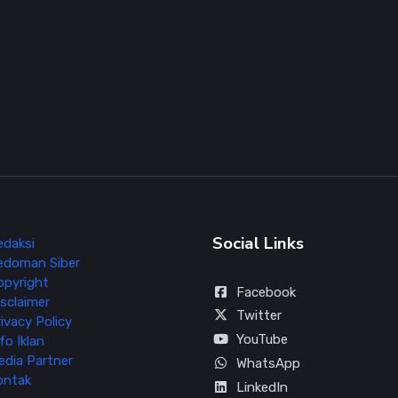
Social Links
edaksi
edoman Siber
opyright
Facebook
sclaimer
Twitter
ivacy Policy
YouTube
fo Iklan
edia Partner
WhatsApp
ontak
LinkedIn