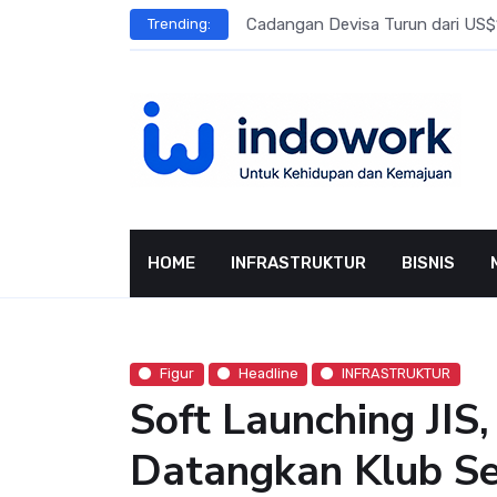
Skip
l Meningkat
Cadangan Devisa Turun dari US$15
Trending:
to
content
HOME
INFRASTRUKTUR
BISNIS
Figur
Headline
INFRASTRUKTUR
Soft Launching JI
Datangkan Klub Se