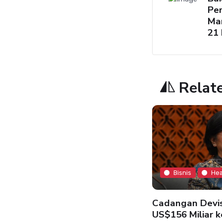
Pe
Ma
21 
Relat
Bisnis
Hea
Bisnis
Headline
Cadangan Devis
US$156 Miliar k