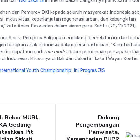
 Bali dan
DKI Jakarta
ini menandakan bangkitnya pariwisata Indon
ahan dari Pemprov DKI kepada seluruh masyarakat Indonesia seb
si, inklusivitas, keberlanjutan regenerasi urban, dan kebangkitan
a,” kata Anies Baswedan dalam siaran pers, Sabtu (20/11/2021).
ur Anies, Pemprov Bali juga mendukung perhelatan ini dan berh
embangkan anak Indonesia dalam persepakbolaan. “Kami berhara
n ini dapat menjadi
role model
dalam pembinaan persepakbolaan
di Indonesia, khusunya di Bali dan Jakarta,” kata I Wayan Koster.
ternational Youth Championship, Ini Progres JIS
h Rekor MURI,
Dukung
KA Gedung
Pengembangan
taskkan Pit
Pariwisata,
lding Sirkuit
Kementerian PUPR