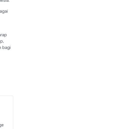
esia.
agai
arap
p,
 bagi