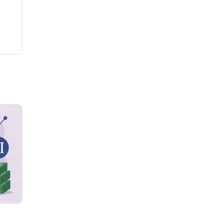
Bisnis
Headline
IHSG Pulih pada Juli, OJK Sebut