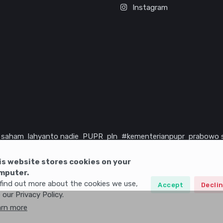
Instagram
saham
lahyanto nadie
PUPR
pln
#kementerianpupr
prabowo 
rika serikat
infrastruktur
is website stores cookies on your
mputer.
find out more about the cookies we use,
Accept
Decli
 our Privacy Policy.
arn more