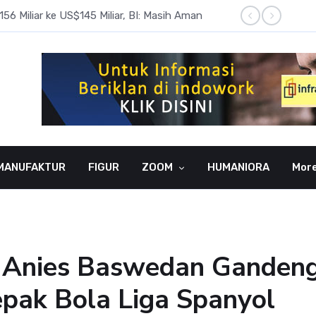
6 Miliar ke US$145 Miliar, BI: Masih Aman
BI Rate
MANUFAKTUR
FIGUR
ZOOM
HUMANIORA
Mor
S, Anies Baswedan Ganden
pak Bola Liga Spanyol