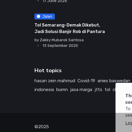
17 June 2026
Jalan
Tol Semarang-Demak Dikebut,
Jadi Solusi Banjir Rob di Pantura
by
Zakky Mubarok Santosa
13 September 2025
Hot topics
hasan zein mahmud
Covid-19
anies baswedan
indonesia
bumn
jasa marga
jtts
tol
china
ame
Th
co
To 
see
Le
©2025