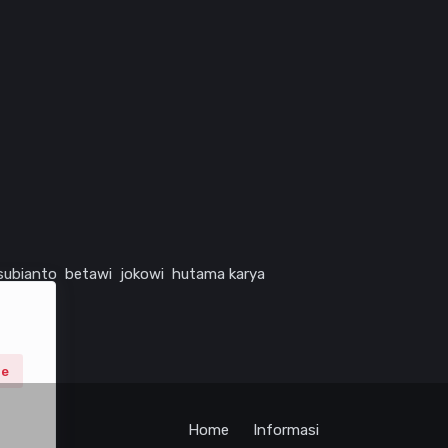
subianto
betawi
jokowi
hutama karya
ne
Home
Informasi