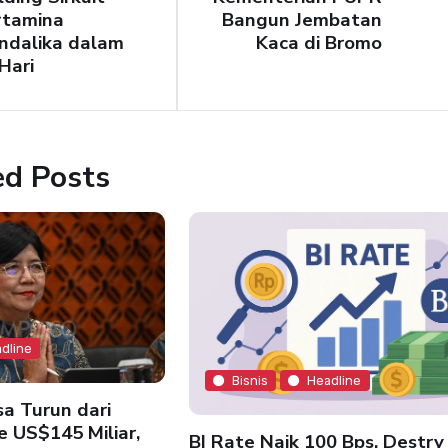
rtamina
Bangun Jembatan
ndalika dalam
Kaca di Bromo
Hari
ed Posts
dline
Bisnis
Headline
a Turun dari
e US$145 Miliar,
BI Rate Naik 100 Bps, Destry