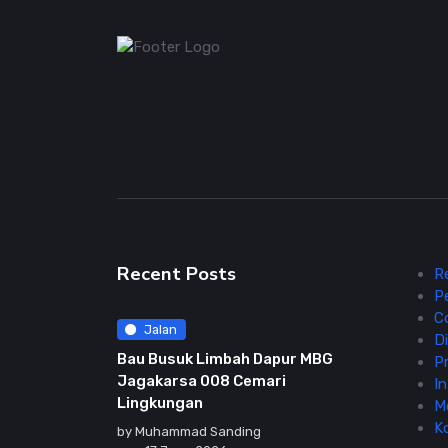
Recent Posts
R
P
C
Jalan
Di
Bau Busuk Limbah Dapur MBG
Pr
Jagakarsa 008 Cemari
In
Lingkungan
M
K
by
Muhammad Sanding