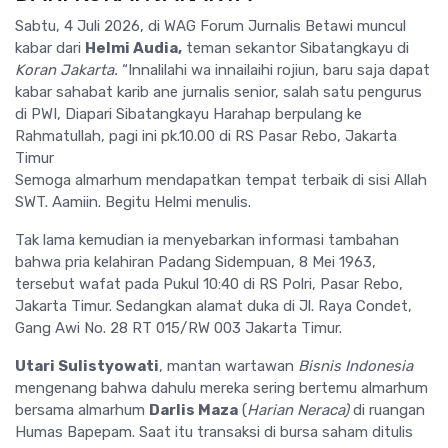
Sabtu, 4 Juli 2026, di WAG Forum Jurnalis Betawi muncul
kabar dari
Helmi Audia,
teman sekantor Sibatangkayu di
Koran Jakarta.
“Innalilahi wa innailaihi rojiun, baru saja dapat
kabar sahabat karib ane jurnalis senior, salah satu pengurus
di PWI, Diapari Sibatangkayu Harahap berpulang ke
Rahmatullah, pagi ini pk.10.00 di RS Pasar Rebo, Jakarta
Timur
Semoga almarhum mendapatkan tempat terbaik di sisi Allah
SWT. Aamiin. Begitu Helmi menulis.
Tak lama kemudian ia menyebarkan informasi tambahan
bahwa pria kelahiran Padang Sidempuan, 8 Mei 1963,
tersebut wafat pada Pukul 10:40 di RS Polri, Pasar Rebo,
Jakarta Timur. Sedangkan alamat duka di Jl. Raya Condet,
Gang Awi No. 28 RT 015/RW 003 Jakarta Timur.
Utari Sulistyowati
, mantan wartawan
Bisnis Indonesia
mengenang bahwa dahulu mereka sering bertemu almarhum
bersama almarhum
Darlis Maza
(
Harian Neraca)
di ruangan
Humas Bapepam. Saat itu transaksi di bursa saham ditulis