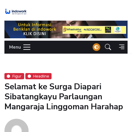
Skip
to
content
Menu
Figur
Headline
Selamat ke Surga Diapari
Sibatangkayu Parlaungan
Mangaraja Linggoman Harahap