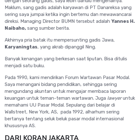
dengan seorang gadis, saya lebih dahulu mengenalnya.
Maklum, sang gadis adalah karyawan di PT Danareksa yang
sering saya jumpai ketika ingin bertemu dan mewawancarai
direksi. Managing Director BUMN tersebut adalah
Yannes H.
Naibaho,
sang sumber berita.
Akhirnya pria batak itu mempersunting gadis Jawa,
Karyaningtas
, yang akrab dipanggil Ning.
Banyak kenangan yang berkesan saat liputan. Bisa ditulis
menjadi satu buku.
Pada 1990, kami mendirikan Forum Wartawan Pasar Modal.
Saya menangani bidang pendidikan, sehingga sering
mengundang akuntan untuk mengajar membaca laporan
keuangan untuk teman-teman wartawan. Juga
lawyer
untuk
memahami UU Pasar Modal. Sepulang dari belajar di
Wallstreet, New York, AS, pada 1992, alharhum sering
bertanya tentang seluk beluk pasar modal internasional
khususnya AS.
DARI KORAN JAKARTA