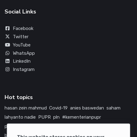
Social Links
Facebook
Twitter
YouTube
WhatsApp
LinkedIn
Instagram
Hot topics
hasan zein mahmud
Covid-19
anies baswedan
saham
lahyanto nadie
PUPR
pln
#kementerianpupr
prabowo subianto
betawi
jokowi
hutama karya
indonesia
bumn
jasa marga
jtts
tol
china
amerika serikat