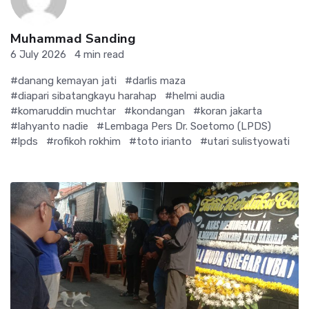
Muhammad Sanding
6 July 2026
4 min read
#danang kemayan jati
#darlis maza
#diapari sibatangkayu harahap
#helmi audia
#komaruddin muchtar
#kondangan
#koran jakarta
#lahyanto nadie
#Lembaga Pers Dr. Soetomo (LPDS)
#lpds
#rofikoh rokhim
#toto irianto
#utari sulistyowati