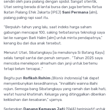
sendiri oleh para pialang dengan spidol. Sangat otentik,
Utari sering berada di lantai bursa dan juga bertemu Ketua
Ikatan Pialang Efek Jakarta (IPEJ)
Sani Permana
(alm),
pialang paling rapi saat itu.
“Berpuluh-tahun yang lalu, saat indeks harga saham
gabungan mencapai 100, saking terbatasnya teknologi saya
lari ke ruangan Barli Halim [alm] untuk minta pendapatnya,”
kenang ibu dari dua anak tersebut.
Menurut Utari, Sibatangkayu [ia menulisnya Si Batang Kayu]
selalu tampil santai dan penuh senyum . “Tahun 2025 saya
mencoba menelepon almarhum dan janji untuk bertemu
tetapi belum tercapai…”
Begitu pun
Rofikoh Rohim
(Bisnis Indonesia)
tak dapat
menyembunyikan kesedihannya. “Innalillahi wainna illaihi
rojiun. Semoga bang Sibatangkayu yang ramah dan baik hati,
wafat husnul khatimah. Keluarga yang ditinggalkan diberikan
keiklashan dan kesabaran,” ujarnya.
Sedangkan
Danang Kemayan Jati
(SWA) berinisiatif untuk