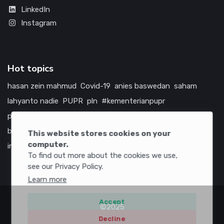
LinkedIn
Instagram
Hot topics
hasan zein mahmud
Covid-19
anies baswedan
saham
lahyanto nadie
PUPR
pln
#kementerianpupr
prabowo subianto
betawi
jokowi
hutama karya
indonesia
bumn
jasa marga
jtts
china
tol
amerika serikat
This website stores cookies on your
computer.
infrastruktur
To find out more about the cookies we use,
see our Privacy Policy.
Learn more
Accept
©2025
Decline