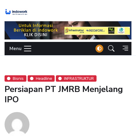
Skip
to
content
Menu
Bisnis
Headline
INFRASTRUKTUR
Persiapan PT JMRB Menjelang
IPO