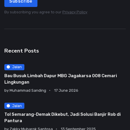
Subscribe
By subscribing you agree to our
Privacy Policy
Recent Posts
Jalan
Bau Busuk Limbah Dapur MBG Jagakarsa 008 Cemari
Lingkungan
by
Muhammad Sanding
17 June 2026
Jalan
Tol Semarang-Demak Dikebut, Jadi Solusi Banjir Rob di
Pantura
by
Zakky Mubarok Santosa
13 September 2025