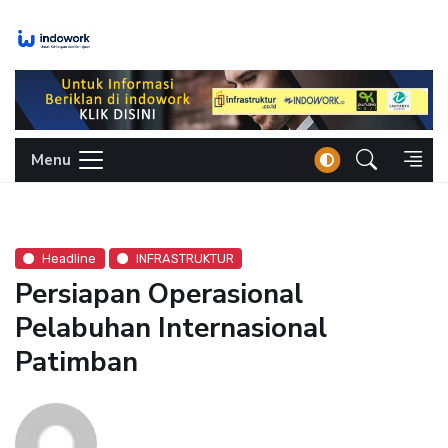
Skip
to
content
Menu
Headline
INFRASTRUKTUR
Persiapan Operasional
Pelabuhan Internasional
Patimban