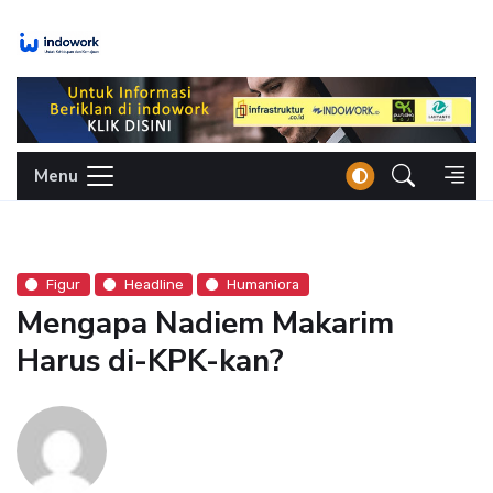
Skip
to
content
Menu
Figur
Headline
Humaniora
Mengapa Nadiem Makarim
Harus di-KPK-kan?