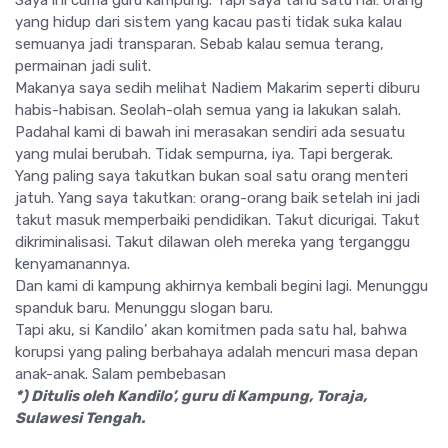
Saya ini cuma guru kampung. Tapi saya tahu satu hal: orang
yang hidup dari sistem yang kacau pasti tidak suka kalau
semuanya jadi transparan. Sebab kalau semua terang,
permainan jadi sulit.
Makanya saya sedih melihat Nadiem Makarim seperti diburu
habis-habisan. Seolah-olah semua yang ia lakukan salah.
Padahal kami di bawah ini merasakan sendiri ada sesuatu
yang mulai berubah. Tidak sempurna, iya. Tapi bergerak.
Yang paling saya takutkan bukan soal satu orang menteri
jatuh. Yang saya takutkan: orang-orang baik setelah ini jadi
takut masuk memperbaiki pendidikan. Takut dicurigai. Takut
dikriminalisasi. Takut dilawan oleh mereka yang terganggu
kenyamanannya.
Dan kami di kampung akhirnya kembali begini lagi. Menunggu
spanduk baru. Menunggu slogan baru.
Tapi aku, si Kandilo’ akan komitmen pada satu hal, bahwa
korupsi yang paling berbahaya adalah mencuri masa depan
anak-anak. Salam pembebasan
*) Ditulis oleh Kandilo’, guru di Kampung, Toraja,
Sulawesi Tengah.