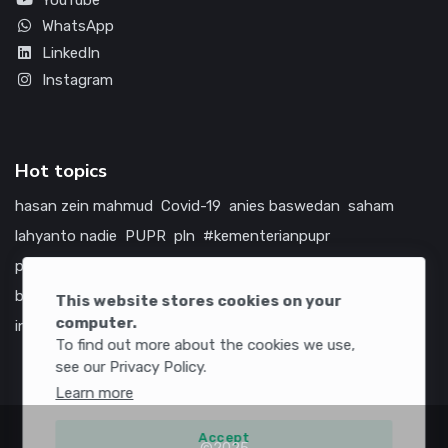
WhatsApp
LinkedIn
Instagram
Hot topics
hasan zein mahmud
Covid-19
anies baswedan
saham
lahyanto nadie
PUPR
pln
#kementerianpupr
prabowo subianto
betawi
jokowi
hutama karya
indonesia
bumn
jasa marga
jtts
china
tol
amerika serikat
This website stores cookies on your
computer.
infrastruktur
To find out more about the cookies we use,
see our Privacy Policy.
Learn more
Accept
©2025