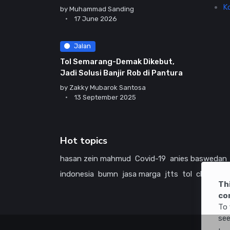
K
by
Muhammad Sanding
17 June 2026
Jalan
Tol Semarang-Demak Dikebut,
Jadi Solusi Banjir Rob di Pantura
by
Zakky Mubarok Santosa
13 September 2025
Hot topics
hasan zein mahmud
Covid-19
anies baswedan
indonesia
bumn
jasa marga
jtts
tol
china
ame
Th
co
To 
see