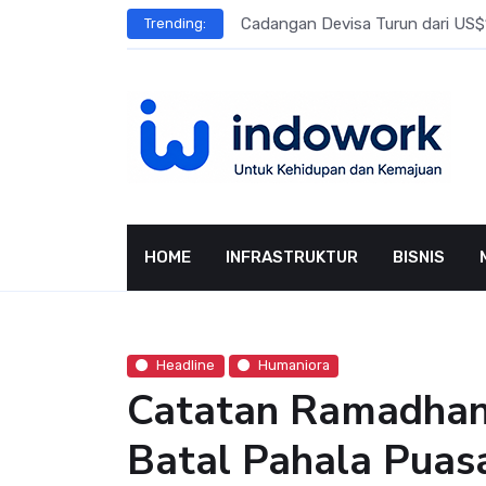
Skip
l Meningkat
Cadangan Devisa Turun dari US$15
Trending:
to
content
HOME
INFRASTRUKTUR
BISNIS
Headline
Humaniora
Catatan Ramadhan
Batal Pahala Puas