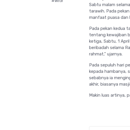
#witir
Sabtu malam selama
tarawih. Pada peka
manfaat puasa dan 
Pada pekan kedua t
tentang kewajiban b
ketiga, Sabtu, 1 Apr
beribadah selama Ra
rahmat,” ujarnya.
Pada sepuluh hari p
kepada hambanya, sed
sebabnya ia menging
akhir, biasanya masj
Makin luas artinya, 