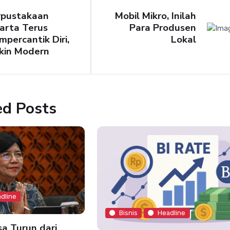
rpustakaan
Mobil Mikro, Inilah
arta Terus
Para Produsen
percantik Diri,
Lokal
kin Modern
ed Posts
dline
Bisnis
Headline
a Turun dari