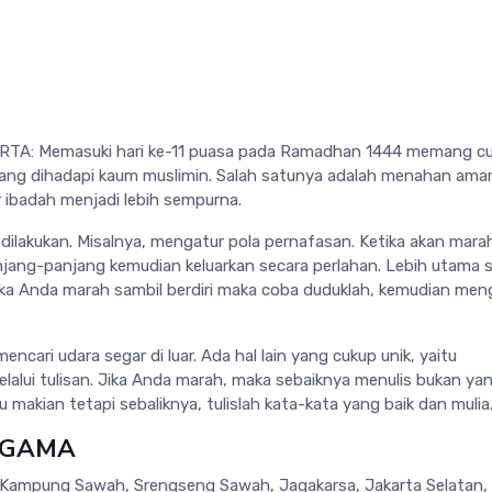
TA: Memasuki hari ke-11 puasa pada Ramadhan 1444 memang c
ang dihadapi kaum muslimin. Salah satunya adalah menahan ama
 ibadah menjadi lebih sempurna.
dilakukan. Misalnya, mengatur pola pernafasan. Ketika akan mara
njang-panjang kemudian keluarkan secara perlahan. Lebih utama 
 Jika Anda marah sambil berdiri maka coba duduklah, kemudian men
encari udara segar di luar. Ada hal lain yang cukup unik, yaitu
lalui tulisan. Jika Anda marah, maka sebaiknya menulis bukan ya
makian tetapi sebaliknya, tulislah kata-kata yang baik dan mulia
AGAMA
, Kampung Sawah, Srengseng Sawah, Jagakarsa, Jakarta Selatan, 