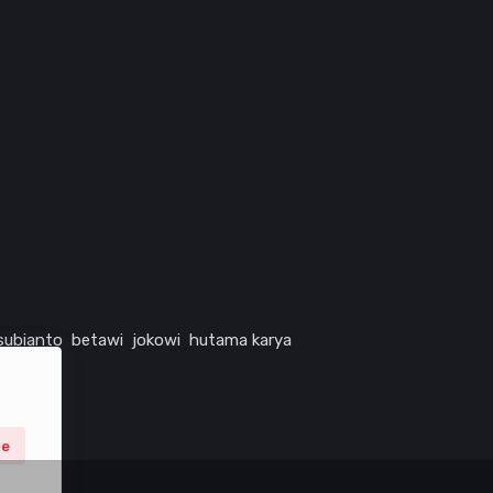
subianto
betawi
jokowi
hutama karya
ne