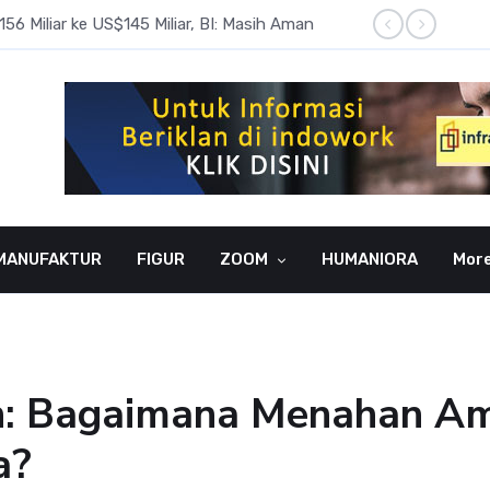
6 Miliar ke US$145 Miliar, BI: Masih Aman
BI Rate
MANUFAKTUR
FIGUR
ZOOM
HUMANIORA
Mor
: Bagaimana Menahan Am
a?