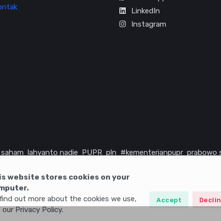
ontak
LinkedIn
Instagram
saham
lahyanto nadie
PUPR
pln
#kementerianpupr
prabowo 
rika serikat
infrastruktur
is website stores cookies on your
mputer.
find out more about the cookies we use,
Accept
Decli
 our Privacy Policy.