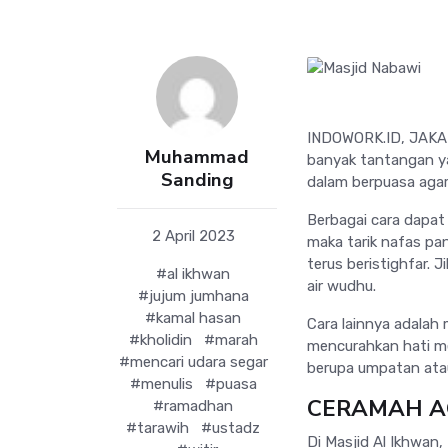
INDOWORK.ID, JAKAR
Muhammad
banyak tantangan y
Sanding
dalam berpuasa agar
Berbagai cara dapat 
2 April 2023
maka tarik nafas pa
terus beristighfar.
#al ikhwan
air wudhu.
#jujum jumhana
#kamal hasan
Cara lainnya adalah m
#kholidin
#marah
mencurahkan hati me
#mencari udara segar
berupa umpatan atau 
#menulis
#puasa
CERAMAH 
#ramadhan
#tarawih
#ustadz
Di Masjid Al Ikhwan