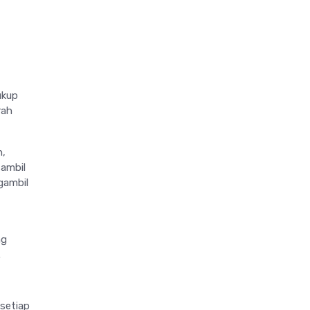
ukup
rah
h,
sambil
gambil
ng
.
setiap