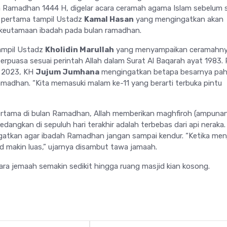
 Ramadhan 1444 H, digelar acara ceramah agama Islam sebelum 
n pertama tampil Ustadz
Kamal Hasan
yang mengingatkan akan
keutamaan ibadah pada bulan ramadhan.
ampil Ustadz
Kholidin Marullah
yang menyampaikan ceramahn
erpuasa sesuai perintah Allah dalam Surat Al Baqarah ayat 1983.
il 2023, KH
Jujum Jumhana
mengingatkan betapa besarnya pah
madhan. “Kita memasuki malam ke-11 yang berarti terbuka pintu
ertama di bulan Ramadhan, Allah memberikan maghfiroh (ampunan
angkan di sepuluh hari terakhir adalah terbebas dari api neraka. 
atkan agar ibadah Ramadhan jangan sampai kendur. “Ketika men
id makin luas,” ujarnya disambut tawa jamaah.
para jemaah semakin sedikit hingga ruang masjid kian kosong.