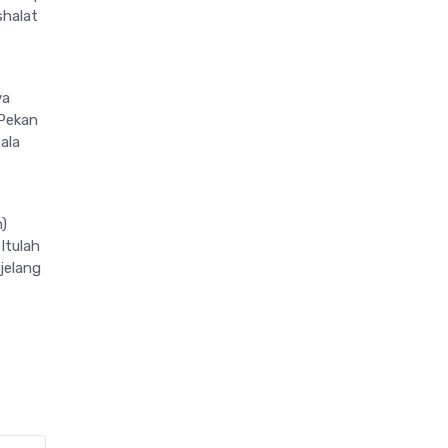
shalat
ya
 Pekan
ala
)
Itulah
jelang