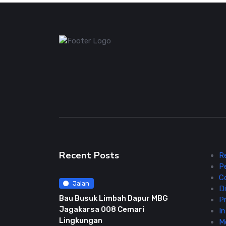
Recent Posts
R
P
C
Jalan
Di
Bau Busuk Limbah Dapur MBG
Pr
Jagakarsa 008 Cemari
In
Lingkungan
M