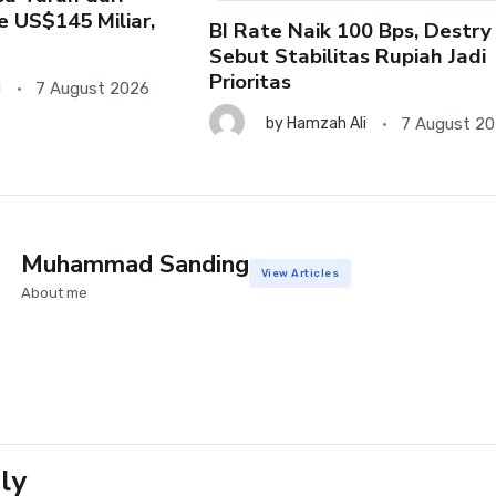
e US$145 Miliar,
BI Rate Naik 100 Bps, Destry
Sebut Stabilitas Rupiah Jadi
Prioritas
7 August 2026
i
7 August 2
by
Hamzah Ali
Muhammad Sanding
View Articles
About me
ly