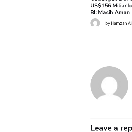
US$156 Miliar k
BI: Masih Aman
SK: Ekonomi RI Tetap Tahan
nting meski Risiko Global
by
Hamzah Al
ningkat
7 August 2026
by
Hamzah Ali
Leave a rep