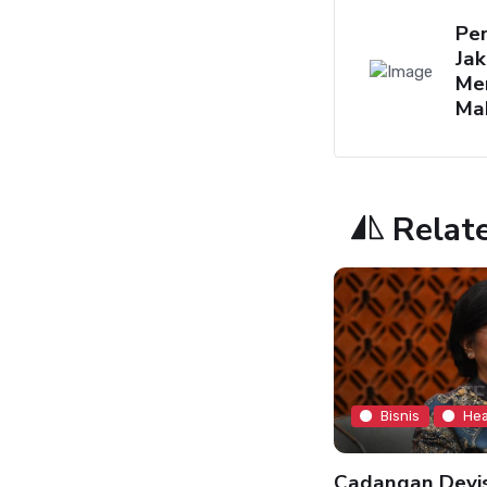
Pe
Jak
Mem
Ma
Relat
Bisnis
Hea
Bisnis
Headline
Cadangan Devis