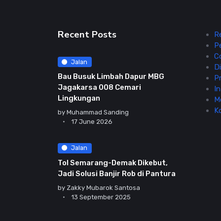
Recent Posts
R
P
C
Jalan
Di
Bau Busuk Limbah Dapur MBG
Pr
Jagakarsa 008 Cemari
In
Lingkungan
M
K
by
Muhammad Sanding
17 June 2026
Jalan
Tol Semarang-Demak Dikebut,
Jadi Solusi Banjir Rob di Pantura
by
Zakky Mubarok Santosa
13 September 2025