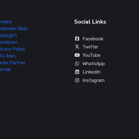
Social Links
edaksi
edoman Siber
opyright
Facebook
sclaimer
Twitter
ivacy Policy
YouTube
fo Iklan
edia Partner
WhatsApp
ontak
LinkedIn
Instagram