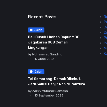
Recent Posts
R
P
C
Jalan
Di
Bau Busuk Limbah Dapur MBG
Pr
Jagakarsa 008 Cemari
In
Lingkungan
M
K
by
Muhammad Sanding
17 June 2026
Jalan
Tol Semarang-Demak Dikebut,
Jadi Solusi Banjir Rob di Pantura
by
Zakky Mubarok Santosa
13 September 2025