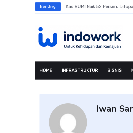
Skip
s
Kas BUMI Naik 52 Persen, Dito
Trending:
to
content
HOME
INFRASTRUKTUR
BISNIS
Iwan Sa