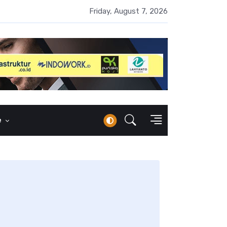
UMI Naik 87 Persen, Arus Kas Operasi Malah Minus US$64,8 Juta
Friday, August 7, 2026
e