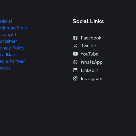
Social Links
edaksi
edoman Siber
opyright
Facebook
sclaimer
Twitter
ivacy Policy
YouTube
fo Iklan
edia Partner
WhatsApp
ontak
LinkedIn
Instagram