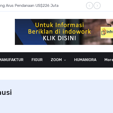
pang Arus Pendanaan US$226 Juta
Laba B
MANUFAKTUR
FIGUR
ZOOM
HUMANIORA
Mor
nusi