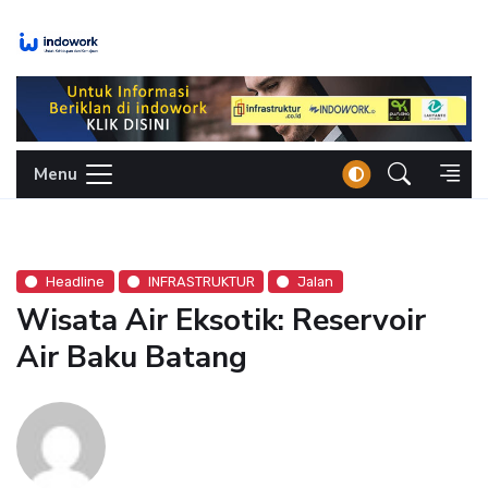
Skip
to
content
Menu
Headline
INFRASTRUKTUR
Jalan
Wisata Air Eksotik: Reservoir
Air Baku Batang