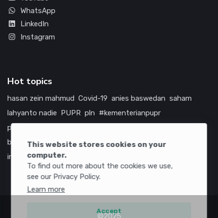
WhatsApp
LinkedIn
Instagram
Hot topics
hasan zein mahmud
Covid-19
anies baswedan
saham
lahyanto nadie
PUPR
pln
#kementerianpupr
prabowo subianto
betawi
jokowi
hutama karya
indonesia
bumn
jasa marga
jtts
china
tol
amerika serikat
This website stores cookies on your
computer.
infrastruktur
To find out more about the cookies we use,
see our Privacy Policy.
Learn more
Accept
©2025