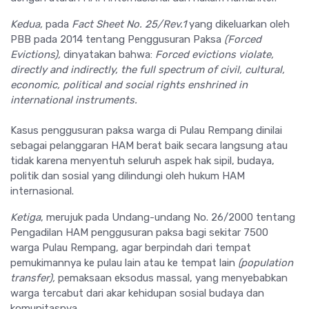
Kedua,
pada
Fact Sheet No. 25/Rev.1
yang dikeluarkan oleh
PBB pada 2014 tentang Penggusuran Paksa
(
Forced
Evictions),
dinyatakan bahwa:
Forced evictions violate,
directly and indirectly, the full spectrum of civil, cultural,
economic, political and social rights enshrined in
international instruments.
Kasus penggusuran paksa warga di Pulau Rempang dinilai
sebagai pelanggaran HAM berat baik secara langsung atau
tidak karena menyentuh seluruh aspek hak sipil, budaya,
politik dan sosial yang dilindungi oleh hukum HAM
internasional.
Ketiga
, merujuk pada Undang-undang No. 26/2000 tentang
Pengadilan HAM penggusuran paksa bagi sekitar 7500
warga Pulau Rempang, agar berpindah dari tempat
pemukimannya ke pulau lain atau ke tempat lain
(population
transfer),
pemaksaan eksodus massal, yang menyebabkan
warga tercabut dari akar kehidupan sosial budaya dan
komunitasnya.