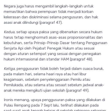
Negara juga harus mengambil langkah-langkah untuk
memastikan bahwa perempuan tidak menjadi korban
kekerasan dan diskriminasi selama pengusuran, dan hak
asasi anak dilindungi (paragraf 47).
Kedua,
setiap upaya paksa yang dibenarkan secara hukum
harus tetap menghormati asas-asas proporsionalitas dan
kebutuhan, serta Prinsip-Prinsip Dasar tentang Penggunaan
Senjata Api oleh Pejabat Penegak Hukum atau sesuai
dengan aturan setempat yang sesuai dengan penegakan
hukum internasional dan standar HAM (paragraf 48).
Ketiga
, penggusuran tidak boleh terjadi dalam cuaca buruk,
pada malam hari, selama haari raya atau hari libur
keagamaan, sebelum penyelenggaraan Pemilu atau
Pemilukada, atau selama atau sesaat sebelum jadwal anak-
anak mereka mengikuti ujian sekolah (paragraf 49).
Ironis memang, upaya penggusuran paksa yang dilakukan di
Pulau Rempang pada 7 Sept lalu, terlihat dilakukan pada
saat-saat anak tengah belajar di sekolah sehingga sebagian