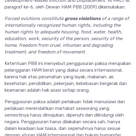
Development-Based Eviction and Displacement
A/HRC/18,
paragraf ke-6, oleh Dewan HAM PBB (2009) dikemukakan:
Forced evictions constitute
gross violations
of a range of
internationally recognized human rights, including the
human rights to adequate housing, food, water, health,
education, work, security of the person, security of the
home, freedom from cruel, inhuman and degrading
treatment, and freedom of movement.
Ketentuan PBB ini menyebut penggusuran paksa merupakan
pelanggaran HAM berat yang diakui secara internasional,
karena hak atas perumahan yang layak, makanan, air,
kesehatan, pendidikan, pekerjaan, kebebasan bergerak dan
keamanan adalah hak asasi setiap orang.
Penggusuran paksa adalah perlakuan tidak manusiawi dan
perlakuan merendahkan martabat seseorang yang
semestinya harus dimajukan, dipenuhi dan dilindungi oleh
negara. Penggusuran harus dilakukan secara sah, hanya
dalam keadaan luar biasa, dan sepenuhnya harus sesuai
dengan aturan HAM internasional dan hukum humaniter.