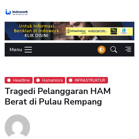
Skip
to
content
Menu
Headline
Humaniora
INFRASTRUKTUR
Tragedi Pelanggaran HAM
Berat di Pulau Rempang