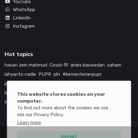
YouTube
WhatsApp
LinkedIn
Instagram
Hot topics
hasan zein mahmud
Covid-19
anies baswedan
saham
lahyanto nadie
PUPR
pln
#kementerianpupr
prabowo subianto
betawi
jokowi
hutama karya
indonesia
bumn
jasa marga
jtts
china
tol
amerika serikat
This website stores cookies on your
computer.
infrastruktur
To find out more about the cookies we use,
see our Privacy Policy.
Learn more
Accept