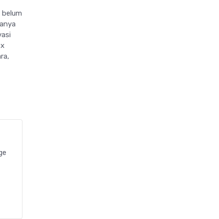
n belum
danya
asi
ox
ra,