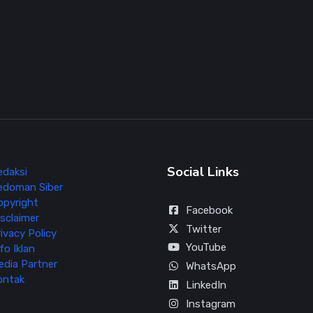
Social Links
edaksi
edoman Siber
opyright
Facebook
sclaimer
Twitter
ivacy Policy
YouTube
fo Iklan
edia Partner
WhatsApp
ontak
LinkedIn
Instagram