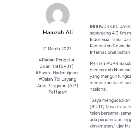
INDOWORK.ID, JAKART
Hamzah Ali
sepanjang 4,3 Km me
Indonesia Timur. Ja
Kabupaten Gowa den
21 March 2021
Internasional Sultan
#Badan Pengatur
Menteri PUPR Basuki
Jalan Tol (BPJT)
pemerintah khususny
#Basuki Hadimuljono
yang menguntungkan
#Jalan Tol Layang
merupakan salah sat
Andi Pangeran (A.P.)
nasional.
Pettarani
“Saya mengucapkan b
(BUJT) Nusantara In
telah bersama-sama 
ada penderitaan hig
kenikmatan,” ujar Me