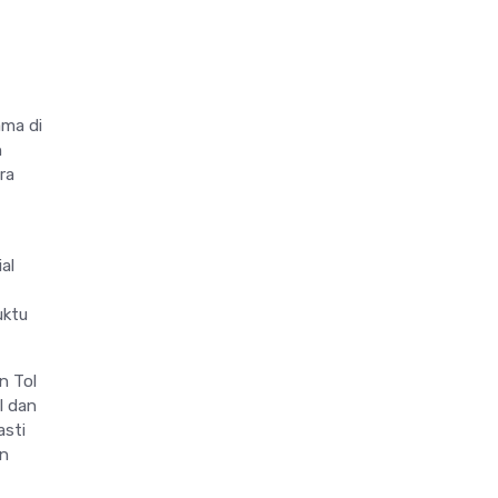
ama di
n
ra
al
uktu
n Tol
l dan
asti
an