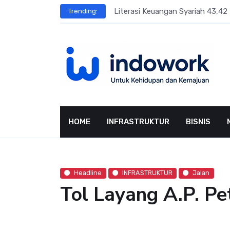
Skip
sar Terbesar
Literasi Keuangan Syariah 43,42 
Trending:
to
content
HOME
INFRASTRUKTUR
BISNIS
Headline
INFRASTRUKTUR
Jalan
Tol Layang A.P. Pe