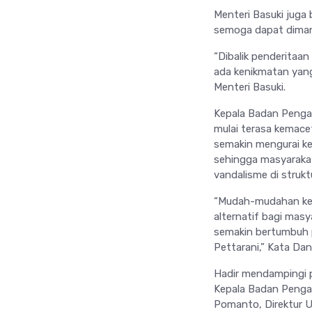
Menteri Basuki juga 
semoga dapat dimanf
“Dibalik penderitaa
ada kenikmatan yang 
Menteri Basuki.
Kepala Badan Pengat
mulai terasa kemacet
semakin mengurai kem
sehingga masyarakat
vandalisme di struk
“Mudah-mudahan keha
alternatif bagi mas
semakin bertumbuh p
Pettarani,” Kata Da
Hadir mendampingi p
Kepala Badan Pengat
Pomanto, Direktur 