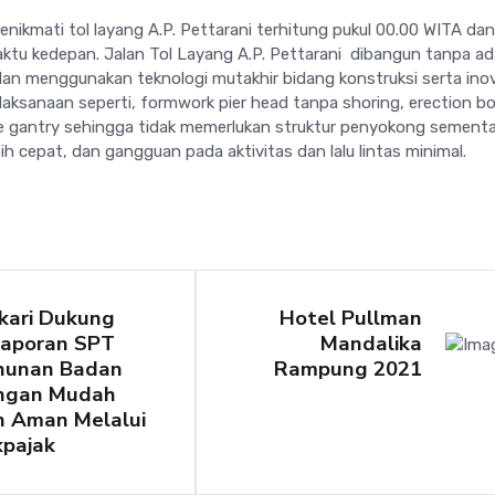
nikmati tol layang A.P. Pettarani terhitung pukul 00.00 WITA da
aktu kedepan. Jalan Tol Layang A.P. Pettarani dibangun tanpa a
n menggunakan teknologi mutakhir bidang konstruksi serta inov
aksanaan seperti, formwork pier head tanpa shoring, erection b
e gantry sehingga tidak memerlukan struktur penyokong sementa
ih cepat, dan gangguan pada aktivitas dan lalu lintas minimal.
kari Dukung
Hotel Pullman
laporan SPT
Mandalika
hunan Badan
Rampung 2021
ngan Mudah
n Aman Melalui
kpajak