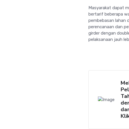
Masyarakat dapat me
bertarif beberapa w
pembebasan lahan da
perencanaan dan pel
girder dengan doubl
pelaksanaan jauh leb
Me
Pe
Ta
de
da
Kli