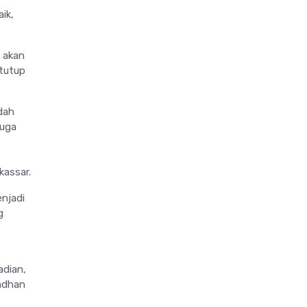
ik,
i akan
 tutup
dah
juga
,
kassar.
enjadi
g
adian,
amdhan