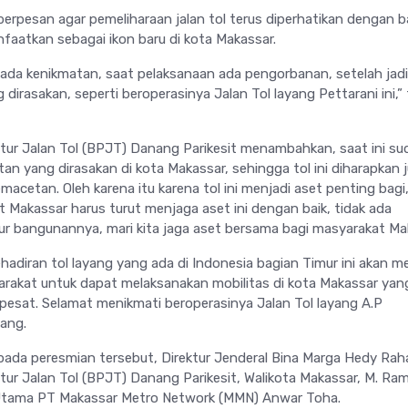
berpesan agar pemeliharaan jalan tol terus diperhatikan dengan ba
aatkan sebagai ikon baru di kota Makassar.
n ada kenikmatan, saat pelaksanaan ada pengorbanan, setelah jad
dirasakan, seperti beroperasinya Jalan Tol layang Pettarani ini,”
ur Jalan Tol (BPJT) Danang Parikesit menambahkan, saat ini su
an yang dirasakan di kota Makassar, sehingga tol ini diharapkan 
acetan. Oleh karena itu karena tol ini menjadi aset penting bagi
 Makassar harus turut menjaga aset ini dengan baik, tidak ada
tur bangunannya, mari kita jaga aset bersama bagi masyarakat Ma
diran tol layang yang ada di Indonesia bagian Timur ini akan m
yarakat untuk dapat melaksanakan mobilitas di kota Makassar yan
esat. Selamat menikmati beroperasinya Jalan Tol layang A.P
nang.
ada peresmian tersebut, Direktur Jenderal Bina Marga Hedy Rah
ur Jalan Tol (BPJT) Danang Parikesit, Walikota Makassar, M. R
Utama PT Makassar Metro Network (MMN) Anwar Toha.