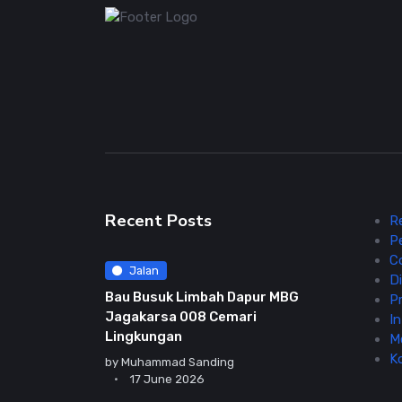
Recent Posts
R
P
C
Jalan
Di
Bau Busuk Limbah Dapur MBG
Pr
Jagakarsa 008 Cemari
In
Lingkungan
M
K
by
Muhammad Sanding
17 June 2026