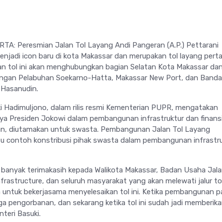
A: Peresmian Jalan Tol Layang Andi Pangeran (A.P.) Pettarani
njadi icon baru di kota Makassar dan merupakan tol layang pert
lan tol ini akan menghubungkan bagian Selatan Kota Makassar da
gan Pelabuhan Soekarno-Hatta, Makassar New Port, dan Banda
 Hasanudin.
 Hadimuljono, dalam rilis resmi Kementerian PUPR, mengatakan
a Presiden Jokowi dalam pembangunan infrastruktur dan finansi
, diutamakan untuk swasta. Pembangunan Jalan Tol Layang
u contoh konstribusi pihak swasta dalam pembangunan infrastr
anyak terimakasih kepada Walikota Makassar, Badan Usaha Jala
frastructure, dan seluruh masyarakat yang akan melewati jalur to
untuk bekerjasama menyelesaikan tol ini. Ketika pembangunan p
ga pengorbanan, dan sekarang ketika tol ini sudah jadi memberik
nteri Basuki.