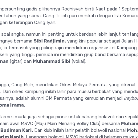
ersunting gadis pilihannya Rochisyah binti Naat pada 1 Septe
r tahun yang sama, Cang Ti-ich pun menikah dengan Isti Komari
ngan keterangan Cang Iyah.
soal angka, namun ini penting untuk berkisah lebih lanjut tentan
kongnya bernama
Sibi Radjimin,
yang kini popular sebagai Jalan Haj
bi, ia termasuk yang paling rajin mendirikan organisasi di Kampung
a seni yang tinggi, pemuda ini mendirikan grup band bersama sep
man
(gitar) dan
Muhammad Sibi
(vokal).
gga, Cang Mijih, mendirikan Orkes Melayu Permata, yang dikenal
Dari orkes kampung inilah lahir para musisi berbakat yang mendu
isalnya, adalah alumni OM Permata yang kemudian menjadi
keyboa
oma Irama.
Tarmizi muda juga sebagai pionir untuk cabang bolavoli dan sepakb
main awal M3VC (Maju Main Menang Volley Club) bersama
Muha
 Budiman Kari.
Dari klub inilah lahir pelatih bolavoli nasional
Moh
arim Napih.
Lapangan bolavoli M3VC berlokasi di halaman muka 