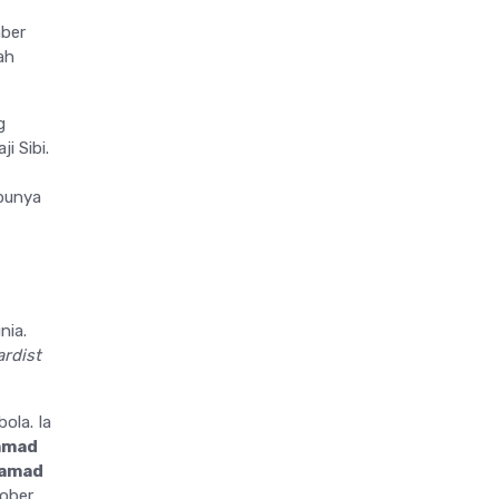
mber
ah
g
i Sibi.
upunya
nia.
rdist
ola. Ia
mmad
amad
kober