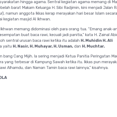
asyarakatan hingga agama. Sentral kegiatan agama memang di Mas
ebelah barat Makam Keluarga H. Sibi Radjimin, kini menjadi Jalan 
), namun anggota Ikkas kerap merayakan hari besar Islam secar
i kegiatan masjid Al Ikhwan.
Al Ikhwan memang didominasi oleh para orang tua. “Emang anak-a
empatan buat baca rawi, kecuali jadi panitia,” kata H. Zainal Abi
h sentral urusan baca rawi ketika itu adalah
H. Muhidin H. Ali
a yaitu
H. Nasir, H. Muhayar, H. Usman,
dan
H. Muchtar.
 bang Cang Mijih. Ia sering menjadi Ketua Panitia Peringatan Mau
ara yang terbesar di Kampung Sawah ketika itu. Ikkas pun meraya
rawi Alhamdu, dan Naman Tamin baca rawi lainnya,” kisahnya.
OLA