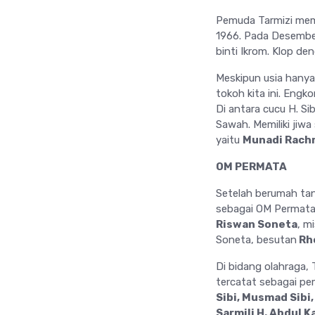
Pemuda Tarmizi memp
1966. Pada Desembe
binti Ikrom. Klop de
Meskipun usia hanya 
tokoh kita ini. Eng
Di antara cucu H. Si
Sawah. Memiliki jiw
yaitu
Munadi Rach
OM PERMATA
Setelah berumah tan
sebagai OM Permata. 
Riswan Soneta
, m
Soneta, besutan
Rh
Di bidang olahraga, 
tercatat sebagai pe
Sibi, Musmad Sibi,
Sarmili H. Abdul K