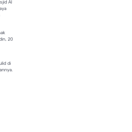
jid Al
Raya
a
nak
din, 20
lid di
kannya.