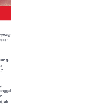
ampung
isasi
iung.
ya
,”
g.
tanggal
n
ajjah