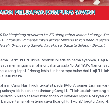
TA: Menjelang syukuran ke-53 ulang tahun Ikatan Keluarga K
ksi Indowork.id menurunkan artikel tentang tokoh pendiri organ
awah, Srengseng Sawah, Jagakarsa, Jakarta Selatan. Berikut
rnama
Tarmizi HN.
Inisial terakhir ini adalah nama ayahnya,
Haji N
 saya memanggilnya, lahir di Jakarta pada 10 Juli 1939. Namun sa
yang kurang tepat. “Ncang lebih tua beberapa bulan dari
Haji Ti-ich
 suatu ketika.
hiran Cang Haji Ti-ich tercatat pada 1940. Argumentasi lain yan
usianya lebih senior ketimbang Cang H. Ti-ich adalah tentang 
 menikah 3 bulan setelah kondangan ke kawinan Mpok
Roisyah
da
ah baru pertama kali ketemu saya Ncang [H. Ti-ich],” begitu Cang
H
.