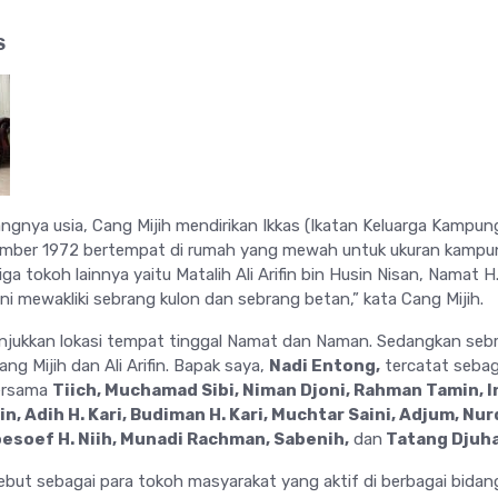
S
ngnya usia, Cang Mijih mendirikan Ikkas (Ikatan Keluarga Kampun
mber 1972 bertempat di rumah yang mewah untuk ukuran kampu
iga tokoh lainnya yaitu Matalih Ali Arifin bin Husin Nisan, Namat H
i mewakliki sebrang kulon dan sebrang betan,” kata Cang Mijih.
njukkan lokasi tempat tinggal Namat dan Naman. Sedangkan seb
ang Mijih dan Ali Arifin. Bapak saya,
Nadi Entong,
tercatat sebag
ersama
Tiich, Muchamad Sibi, Niman Djoni, Rahman Tamin, I
n, Adih H. Kari, Budiman H. Kari, Muchtar Saini, Adjum, Nur
esoef H. Niih, Munadi Rachman, Sabenih,
dan
Tatang Djuh
sebut sebagai para tokoh masyarakat yang aktif di berbagai bidan