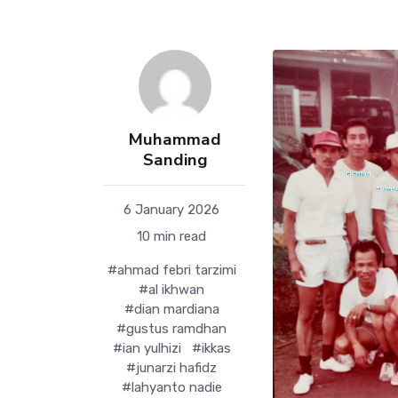
Muhammad
Sanding
6 January 2026
10 min read
#ahmad febri tarzimi
#al ikhwan
#dian mardiana
#gustus ramdhan
#ian yulhizi
#ikkas
#junarzi hafidz
#lahyanto nadie