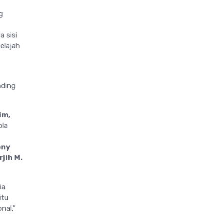
g
 sisi
elajah
nding
im,
ola
ony
jih M.
ia
itu
nal,”