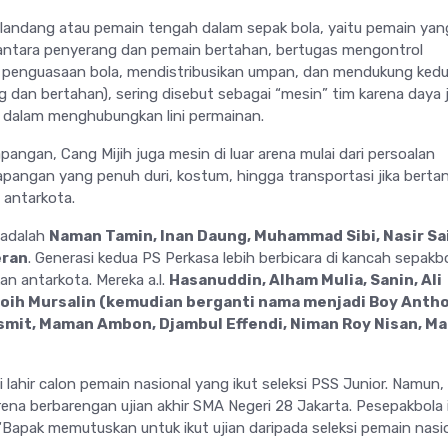
elandang atau pemain tengah dalam sepak bola, yaitu pemain yan
 antara penyerang dan pemain bertahan, bertugas mengontrol
 penguasaan bola, mendistribusikan umpan, dan mendukung kedua
 dan bertahan), sering disebut sebagai “mesin” tim karena daya j
a dalam menghubungkan lini permainan.
apangan, Cang Mijih juga mesin di luar arena mulai dari persoalan
angan yang penuh duri, kostum, hingga transportasi jika berta
 antarkota.
 adalah
Naman Tamin, Inan Daung, Muhammad Sibi, Nasir Sa
eran
. Generasi kedua PS Perkasa lebih berbicara di kancah sepakb
n antarkota. Mereka a.l.
Hasanuddin, Alham Mulia, Sanin, Ali
Boih Mursalin (kemudian berganti nama menjadi Boy Anth
mit, Maman Ambon, Djambul Effendi, Niman Roy Nisan, Mar
i lahir calon pemain nasional yang ikut seleksi PSS Junior. Namun, 
na berbarengan ujian akhir SMA Negeri 28 Jakarta. Pesepakbola 
“Bapak memutuskan untuk ikut ujian daripada seleksi pemain nasio