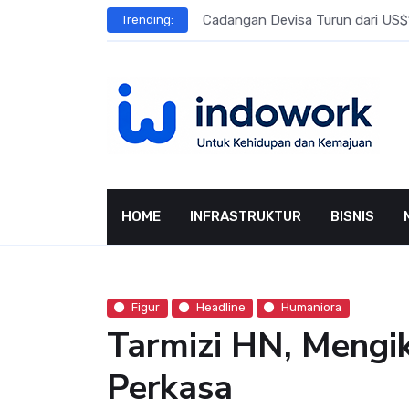
Skip
l Meningkat
Cadangan Devisa Turun dari US$15
Trending:
to
content
HOME
INFRASTRUKTUR
BISNIS
Figur
Headline
Humaniora
Tarmizi HN, Mengi
Perkasa