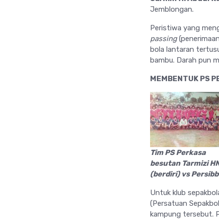
Jemblongan.
Peristiwa yang meng
passing
(penerimaan
bola lantaran tertu
bambu. Darah pun men
MEMBENTUK PS P
Tim PS Perkasa
besutan Tarmizi H
(berdiri) vs Persibb
Untuk klub sepakbol
(Persatuan Sepakbol
kampung tersebut. 