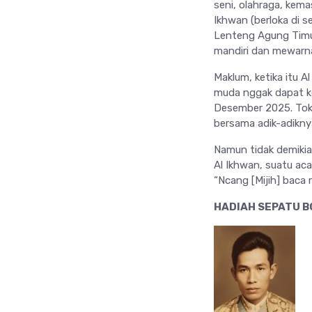
seni, olahraga, kem
Ikhwan (berloka di s
Lenteng Agung Timur
mandiri dan mewarna
Maklum, ketika itu 
muda nggak dapat kes
Desember 2025. Toko
bersama adik-adikny
Namun tidak demikian
Al Ikhwan, suatu ac
“Ncang [Mijih] baca 
HADIAH SEPATU B