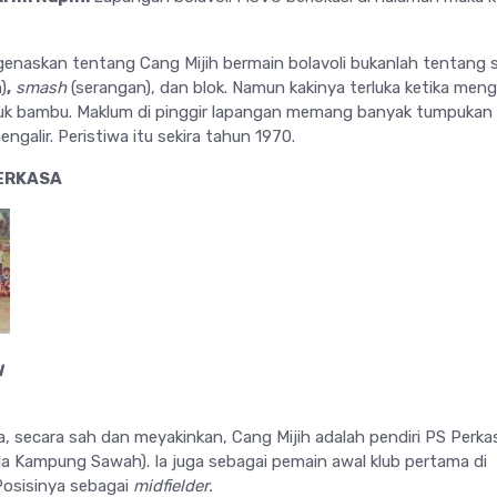
enaskan tentang Cang Mijih bermain bolavoli bukanlah tentang s
)
,
smash
(serangan), dan blok. Namun kakinya terluka ketika men
suk bambu. Maklum di pinggir lapangan memang banyak tumpukan
galir. Peristiwa itu sekira tahun 1970.
ERKASA
N
a, secara sah dan meyakinkan, Cang Mijih adalah pendiri PS Perka
a Kampung Sawah). Ia juga sebagai pemain awal klub pertama di
Posisinya sebagai
midfielder.