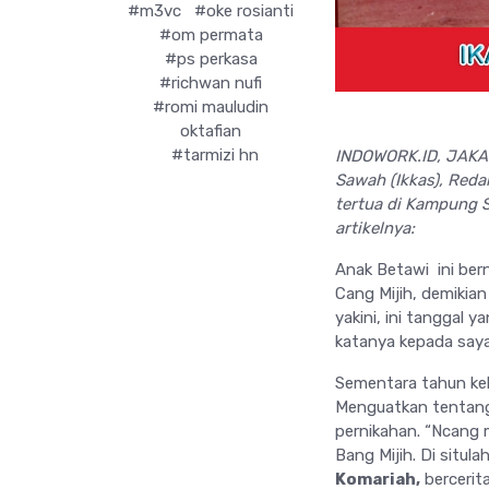
#m3vc
#oke rosianti
#om permata
#ps perkasa
#richwan nufi
#romi mauludin
oktafian
#tarmizi hn
INDOWORK.ID, JAKAR
Sawah (Ikkas), Reda
tertua di Kampung S
artikelnya:
Anak Betawi ini be
Cang Mijih, demikian
yakini, ini tanggal 
katanya kepada saya
Sementara tahun kela
Menguatkan tentang 
pernikahan. “Ncang
Bang Mijih. Di situl
Komariah,
bercerita