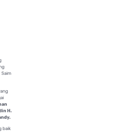
g
ng
. Saim
rang
ai
nan
din H.
andy.
g baik