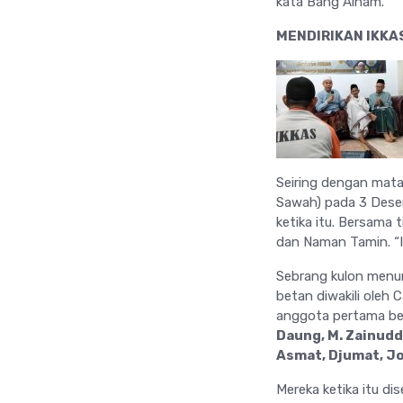
kata Bang Alham.
MENDIRIKAN IKKA
Seiring dengan mata
Sawah) pada 3 Dese
ketika itu. Bersama t
dan Naman Tamin. “In
Sebrang kulon menu
betan diwakili oleh C
anggota pertama b
Daung, M. Zainuddi
Asmat, Djumat, Jo
Mereka ketika itu di