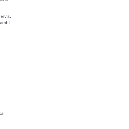
ervis
,
gambil
sa