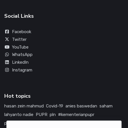
Social Links
Facebook
Twitter
YouTube
WhatsApp
LinkedIn
Instagram
Hot topics
hasan zein mahmud
Covid-19
anies baswedan
saham
lahyanto nadie
PUPR
pln
#kementerianpupr
prabowo subianto
betawi
jokowi
hutama karya
indonesia