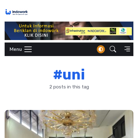
Skip
to
content
Menu
#uni
2 posts in this tag