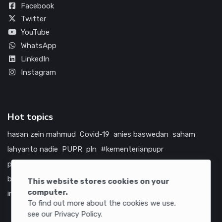
Facebook
Twitter
YouTube
WhatsApp
LinkedIn
Instagram
Hot topics
hasan zein mahmud
Covid-19
anies baswedan
saham
lahyanto nadie
PUPR
pln
#kementerianpupr
prabowo subianto
betawi
jokowi
hutama karya
indonesia
bumn
jasa marga
jtts
china
tol
amerika serikat
This website stores cookies on your
computer.
infrastruktur
To find out more about the cookies we use,
see our Privacy Policy.