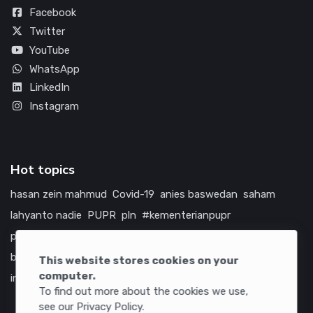
Facebook
Twitter
YouTube
WhatsApp
LinkedIn
Instagram
Hot topics
hasan zein mahmud
Covid-19
anies baswedan
saham
lahyanto nadie
PUPR
pln
#kementerianpupr
prabowo subianto
betawi
jokowi
hutama karya
indonesia
bumn
jasa marga
jtts
tol
china
amerika serikat
This website stores cookies on your
computer.
infrastruktur
To find out more about the cookies we use,
see our Privacy Policy.