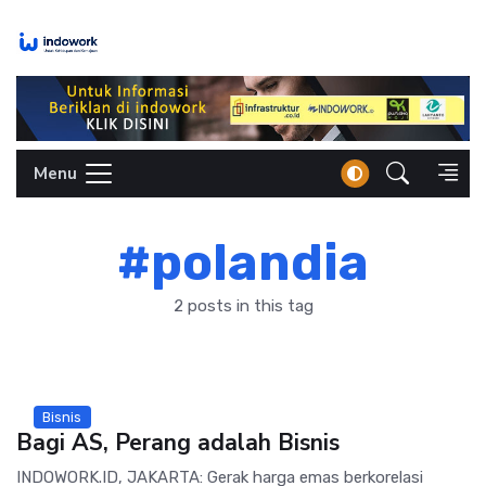
Skip
to
content
Menu
#polandia
2 posts in this tag
Bisnis
Bagi AS, Perang adalah Bisnis
INDOWORK.ID, JAKARTA: Gerak harga emas berkorelasi