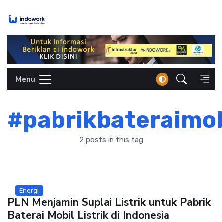
Skip
to
content
Menu
#pabrikbateraimobi
2 posts in this tag
Energi
PLN Menjamin Suplai Listrik untuk Pabrik
Baterai Mobil Listrik di Indonesia