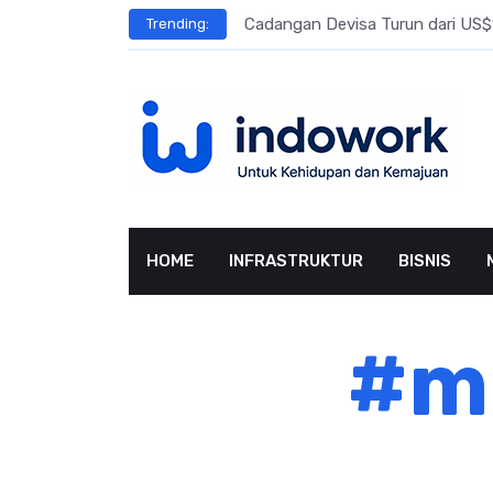
Skip
l Meningkat
Cadangan Devisa Turun dari US$15
Trending:
to
content
HOME
INFRASTRUKTUR
BISNIS
#m