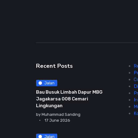
Recent Posts
R
P
C
Jalan
Di
Bau Busuk Limbah Dapur MBG
Pr
Jagakarsa 008 Cemari
In
Lingkungan
M
K
by
Muhammad Sanding
17 June 2026
Jalan