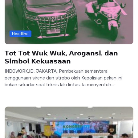
Headline
𝗧𝗼𝘁 𝗧𝗼𝘁 𝗪𝘂𝗸 𝗪𝘂𝗸, 𝗔𝗿𝗼𝗴𝗮𝗻𝘀𝗶, 𝗱𝗮𝗻
𝗦𝗶𝗺𝗯𝗼𝗹 𝗞𝗲𝗸𝘂𝗮𝘀𝗮𝗮𝗻
INDOWORK.ID, JAKARTA: Pembekuan sementara
penggunaan sirene dan strobo oleh Kepolisian pekan ini
bukan sekadar soal teknis lalu lintas. Ia menyentuh...