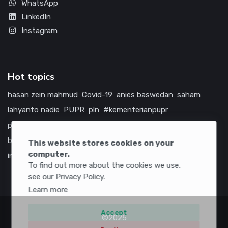
WhatsApp
LinkedIn
Instagram
Hot topics
hasan zein mahmud
Covid-19
anies baswedan
saham
lahyanto nadie
PUPR
pln
#kementerianpupr
prabowo subianto
betawi
jokowi
hutama karya
indonesia
bumn
jasa marga
jtts
china
tol
amerika serikat
This website stores cookies on your
computer.
infrastruktur
To find out more about the cookies we use,
see our Privacy Policy.
Learn more
Accept
©2025