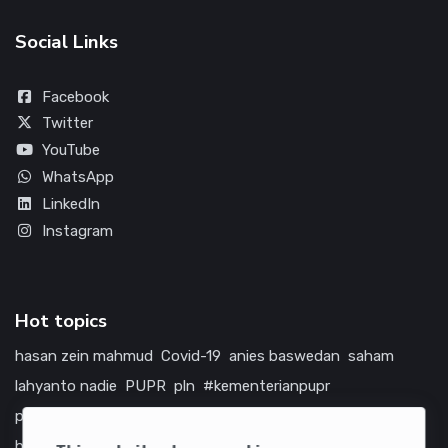
Social Links
Facebook
Twitter
YouTube
WhatsApp
LinkedIn
Instagram
Hot topics
hasan zein mahmud
Covid-19
anies baswedan
saham
lahyanto nadie
PUPR
pln
#kementerianpupr
prabowo subianto
betawi
jokowi
hutama karya
indonesia
bumn
jasa marga
jtts
tol
china
amerika serikat