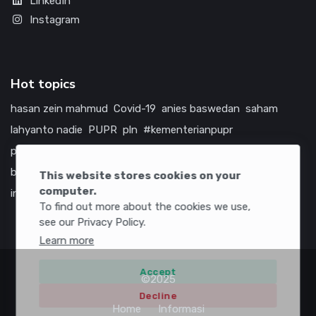
LinkedIn
Instagram
Hot topics
hasan zein mahmud
Covid-19
anies baswedan
saham
lahyanto nadie
PUPR
pln
#kementerianpupr
prabowo subianto
betawi
jokowi
hutama karya
indonesia
bumn
jasa marga
jtts
tol
china
amerika serikat
This website stores cookies on your
computer.
infrastruktur
To find out more about the cookies we use,
see our Privacy Policy.
Learn more
Accept
©2025
Decline
Home
Informasi