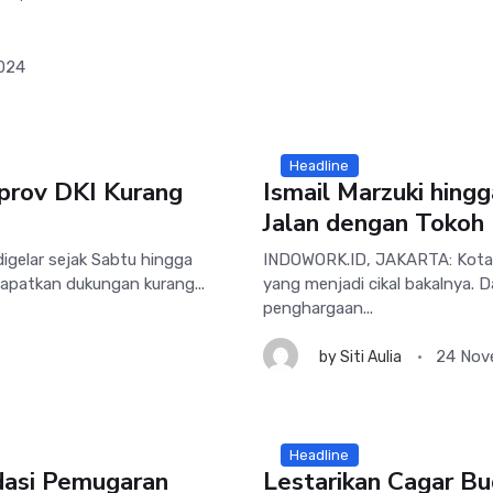
2024
Headline
prov DKI Kurang
Ismail Marzuki hing
Jalan dengan Tokoh
gelar sejak Sabtu hingga
INDOWORK.ID, JAKARTA: Kota J
dapatkan dukungan kurang...
yang menjadi cikal bakalnya.
penghargaan...
24 Nov
by
Siti Aulia
Headline
dasi Pemugaran
Lestarikan Cagar Bu