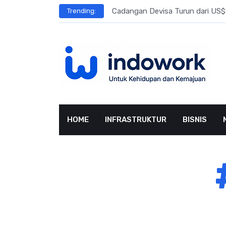
Skip
l Meningkat
Cadangan Devisa Turun dari US$15
Trending:
to
content
HOME
INFRASTRUKTUR
BISNIS