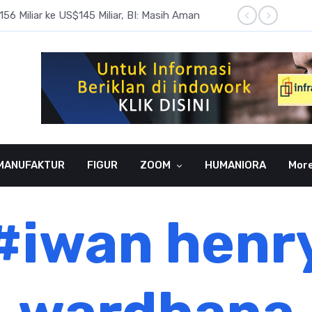
6 Miliar ke US$145 Miliar, BI: Masih Aman
BI Rate
MANUFAKTUR
FIGUR
ZOOM
HUMANIORA
Mor
#iwan henr