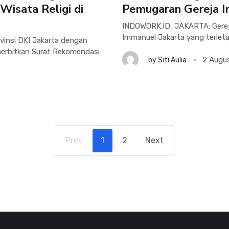
Wisata Religi di
Pemugaran Gereja I
INDOWORK.ID, JAKARTA: Gereja
Immanuel Jakarta yang terletak
insi DKI Jakarta dengan
erbitkan Surat Rekomendasi
2 Augu
by
Siti Aulia
Prev
1
2
Next