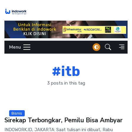
Skip
to
content
Menu
#itb
3 posts in this tag
Bisnis
Sirekap Terbongkar, Pemilu Bisa Ambyar
INDOWORK.ID, JAKARTA: Saat tulisan ini dibuat, Rabu