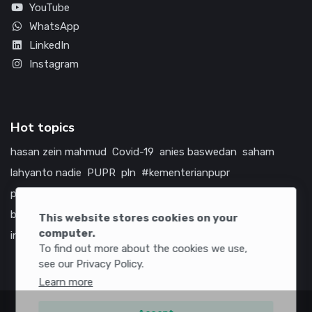
YouTube
WhatsApp
LinkedIn
Instagram
Hot topics
hasan zein mahmud
Covid-19
anies baswedan
saham
lahyanto nadie
PUPR
pln
#kementerianpupr
prabowo subianto
betawi
jokowi
hutama karya
indonesia
bumn
jasa marga
jtts
tol
china
amerika serikat
This website stores cookies on your
computer.
infrastruktur
To find out more about the cookies we use,
see our Privacy Policy.
Learn more