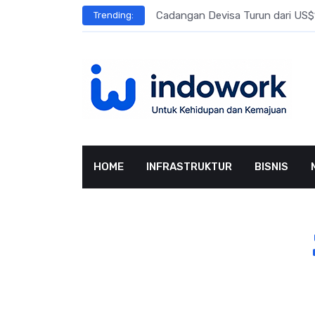
Skip
l Meningkat
Cadangan Devisa Turun dari US$15
Trending:
to
content
HOME
INFRASTRUKTUR
BISNIS