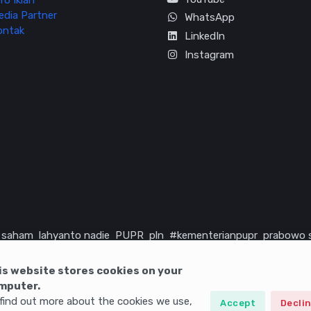
fo Iklan
edia Partner
WhatsApp
ontak
LinkedIn
Instagram
saham
lahyanto nadie
PUPR
pln
#kementerianpupr
prabowo 
rika serikat
infrastruktur
is website stores cookies on your
mputer.
find out more about the cookies we use,
Accept
Decli