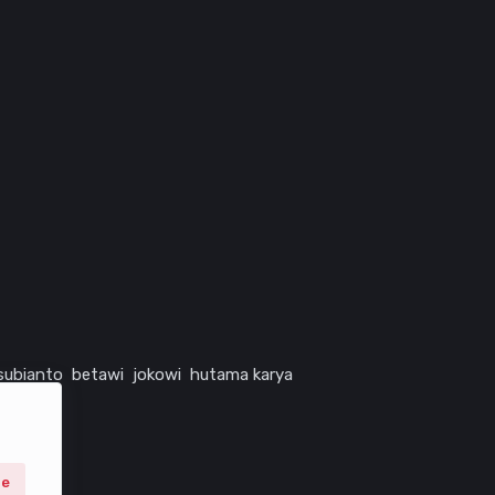
subianto
betawi
jokowi
hutama karya
ne