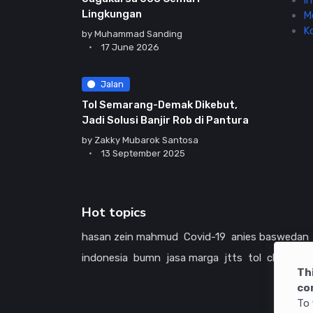
In
Lingkungan
M
K
by
Muhammad Sanding
17 June 2026
Jalan
Tol Semarang-Demak Dikebut,
Jadi Solusi Banjir Rob di Pantura
by
Zakky Mubarok Santosa
13 September 2025
Hot topics
hasan zein mahmud
Covid-19
anies baswedan
indonesia
bumn
jasa marga
jtts
tol
china
ame
Th
co
To 