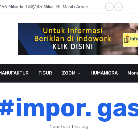
6 Miliar ke US$145 Miliar, BI: Masih Aman
BI Rate
MANUFAKTUR
FIGUR
ZOOM
HUMANIORA
Mor
#impor. ga
1 posts in this tag