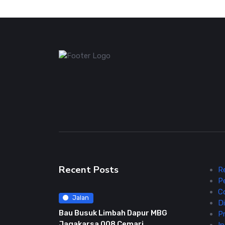
Recent Posts
R
P
C
Jalan
Di
Bau Busuk Limbah Dapur MBG
Pr
Jagakarsa 008 Cemari