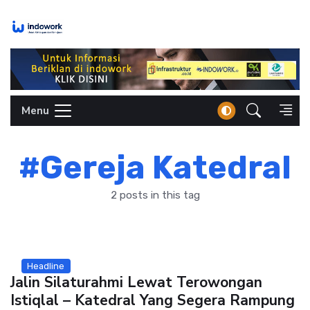
Skip
to
content
Menu
#Gereja Katedral
2 posts in this tag
Headline
Jalin Silaturahmi Lewat Terowongan
Istiqlal – Katedral Yang Segera Rampung