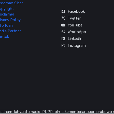
edoman Siber
opyright
Facebook
sclaimer
Twitter
ivacy Policy
YouTube
fo Iklan
edia Partner
WhatsApp
ontak
LinkedIn
Instagram
saham
lahyanto nadie
PUPR
pln
#kementerianpupr
prabowo 