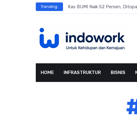
Skip
s
Kas BUMI Naik 52 Persen, Dito
Trending:
to
content
HOME
INFRASTRUKTUR
BISNIS