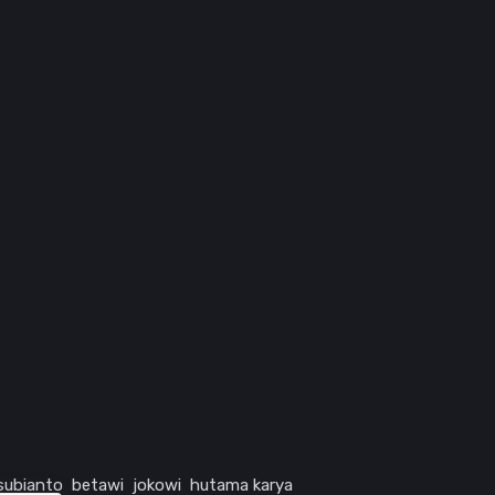
subianto
betawi
jokowi
hutama karya