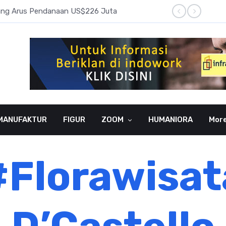
pang Arus Pendanaan US$226 Juta
Laba B
MANUFAKTUR
FIGUR
ZOOM
HUMANIORA
Mor
#Florawisat