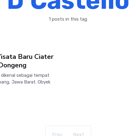
D’Castello
1 posts in this tag
isata Baru Ciater
 Dongeng
 dikenal sebagai tempat
bang, Jawa Barat. Obyek
Prev
Next