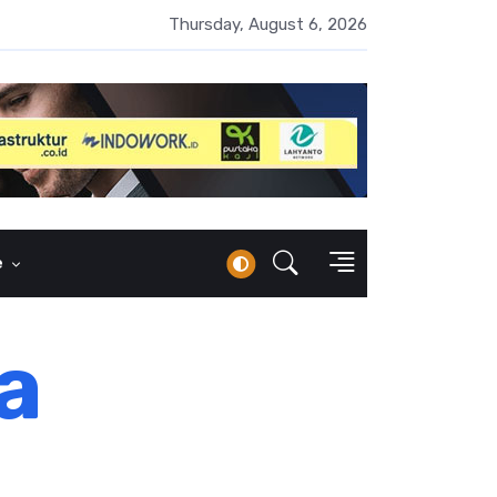
UMI Naik 87 Persen, Arus Kas Operasi Malah Minus US$64,8 Juta
Thursday, August 6, 2026
e
a