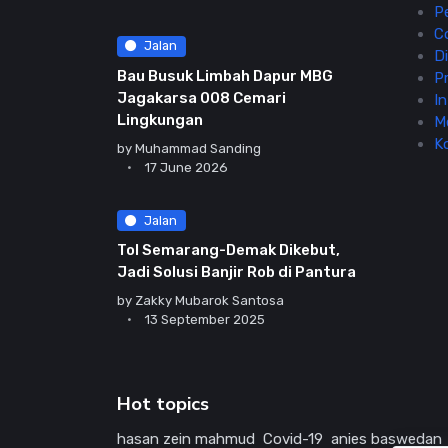
P
C
Jalan
Di
Bau Busuk Limbah Dapur MBG
Pr
Jagakarsa 008 Cemari
In
Lingkungan
M
K
by
Muhammad Sanding
17 June 2026
Jalan
Tol Semarang-Demak Dikebut,
Jadi Solusi Banjir Rob di Pantura
by
Zakky Mubarok Santosa
13 September 2025
Hot topics
hasan zein mahmud
Covid-19
anies baswedan