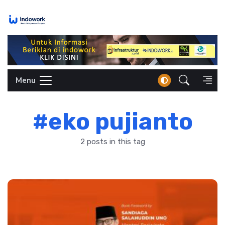
Skip
to
content
Menu
#eko pujianto
2 posts in this tag