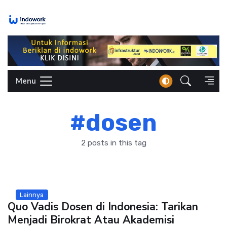
Skip
to
content
Menu
#dosen
2 posts in this tag
Lainnya
Quo Vadis Dosen di Indonesia: Tarikan
Menjadi Birokrat Atau Akademisi