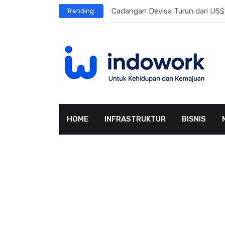
Skip
l Meningkat
Cadangan Devisa Turun dari US$15
Trending:
to
content
HOME
INFRASTRUKTUR
BISNIS