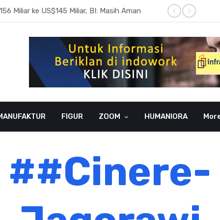
6 Miliar ke US$145 Miliar, BI: Masih Aman
BI Rate
MANUFAKTUR
FIGUR
ZOOM
HUMANIORA
Mor
##Cinere-