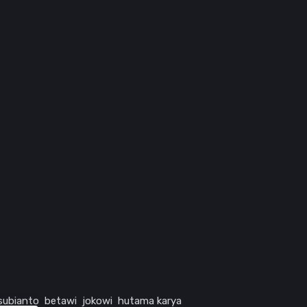
subianto
betawi
jokowi
hutama karya