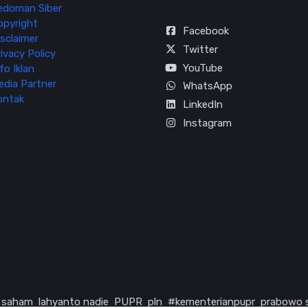
edoman Siber
opyright
Facebook
sclaimer
Twitter
ivacy Policy
YouTube
fo Iklan
edia Partner
WhatsApp
ontak
LinkedIn
Instagram
saham
lahyanto nadie
PUPR
pln
#kementerianpupr
prabowo 