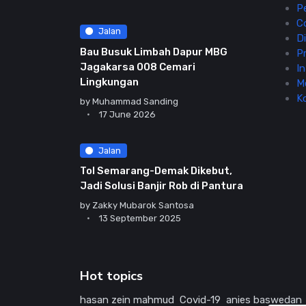
P
C
Jalan
Di
Bau Busuk Limbah Dapur MBG
Pr
Jagakarsa 008 Cemari
In
Lingkungan
M
K
by
Muhammad Sanding
17 June 2026
Jalan
Tol Semarang-Demak Dikebut,
Jadi Solusi Banjir Rob di Pantura
by
Zakky Mubarok Santosa
13 September 2025
Hot topics
hasan zein mahmud
Covid-19
anies baswedan