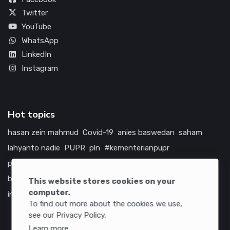
Twitter
YouTube
WhatsApp
LinkedIn
Instagram
Hot topics
hasan zein mahmud
Covid-19
anies baswedan
saham
lahyanto nadie
PUPR
pln
#kementerianpupr
prabowo subianto
betawi
jokowi
hutama karya
indonesia
bumn
jasa marga
jtts
china
tol
amerika serikat
This website stores cookies on your
computer.
infrastruktur
To find out more about the cookies we use,
see our Privacy Policy.
Learn more