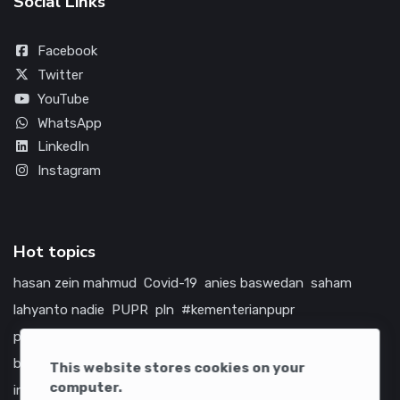
Social Links
Facebook
Twitter
YouTube
WhatsApp
LinkedIn
Instagram
Hot topics
hasan zein mahmud
Covid-19
anies baswedan
saham
lahyanto nadie
PUPR
pln
#kementerianpupr
prabowo subianto
betawi
jokowi
hutama karya
indonesia
bumn
jasa marga
jtts
china
tol
amerika serikat
This website stores cookies on your
computer.
infrastruktur